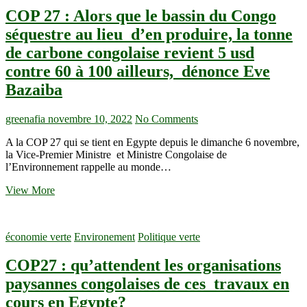
8
COP 27 : Alors que le bassin du Congo
milliards
d’habitants,
séquestre au lieu d’en produire, la tonne
la
de carbone congolaise revient 5 usd
RDC
peut-
contre 60 à 100 ailleurs, dénonce Eve
elle
Bazaiba
devenir
la
solution
greenafia
novembre 10, 2022
No Comments
contre
la
A la COP 27 qui se tient en Egypte depuis le dimanche 6 novembre,
faim
la Vice-Premier Ministre et Ministre Congolaise de
?,
l’Environnement rappelle au monde…
le
coordo
COP
View More
PASA
27
NK
:
réponds
Alors
économie verte
Environement
Politique verte
que
le
COP27 : qu’attendent les organisations
bassin
du
paysannes congolaises de ces travaux en
Congo
cours en Egypte?
séquestre