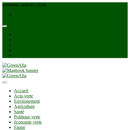
Skip
vendredi, août 07, 2026
to
info@greenafia.com
content
facebook
twitter
instagram
linkedin
Youtube
GreenAfia
Accueil
Actu verte
Environement
Agriculture
Santé
Politique verte
économie verte
Faune