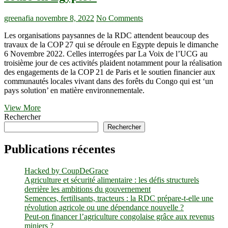
au
lieu
greenafia
novembre 8, 2022
No Comments
d’en
produire,
Les organisations paysannes de la RDC attendent beaucoup des
la
travaux de la COP 27 qui se déroule en Egypte depuis le dimanche
tonne
6 Novembre 2022. Celles interrogées par La Voix de l’UCG au
de
troisième jour de ces activités plaident notamment pour la réalisation
carbone
des engagements de la COP 21 de Paris et le soutien financier aux
congolaise
communautés locales vivant dans des forêts du Congo qui est ‘un
revient
pays solution’ en matière environnementale.
5
usd
COP27
View More
contre
:
Rechercher
60
qu’attendent
Rechercher
à
les
100
organisations
Publications récentes
ailleurs,
paysannes
dénonce
congolaises
Eve
Hacked by CoupDeGrace
de
Bazaiba
Agriculture et sécurité alimentaire : les défis structurels
ces
derrière les ambitions du gouvernement
travaux
Semences, fertilisants, tracteurs : la RDC prépare-t-elle une
en
révolution agricole ou une dépendance nouvelle ?
cours
Peut-on financer l’agriculture congolaise grâce aux revenus
en
miniers ?
Egypte?