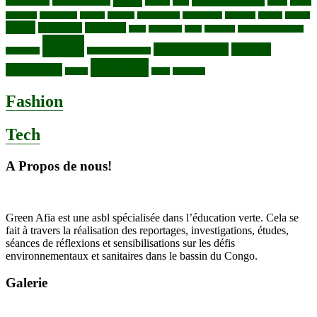
Ebola
Fièvre du charbon
Deforestation
déchets plastiques
elevage
ENK
Forets
Francs
congolais
Gaz naturel
Kasindi
Katanga
Lac Edouard
Lac Edward
Lac Kivu
Makala
Malaria
Mpox
Nord-Kivu
one health
ONG
Paludisme
Parcs
Pecheries
Peuples autochtones
RDC
Santé publique
sécurité
Pharmacie
RDC VS UGANDA
Virunga
alimentaire
Vaches
WWF
épidemies
Fashion
Tech
A Propos de nous!
Green Afia est une asbl spécialisée dans l’éducation verte. Cela se
fait à travers la réalisation des reportages, investigations, études,
séances de réflexions et sensibilisations sur les défis
environnementaux et sanitaires dans le bassin du Congo.
Galerie