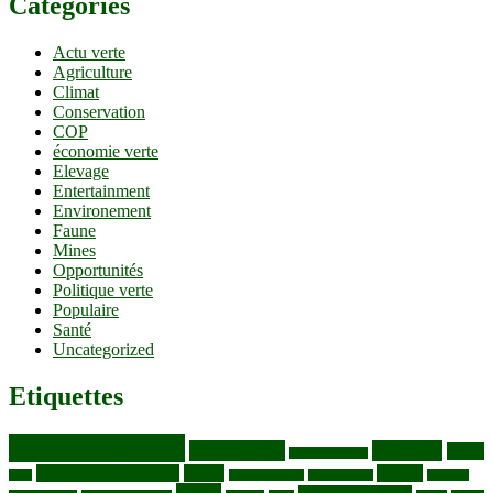
Catégories
Actu verte
Agriculture
Climat
Conservation
COP
économie verte
Elevage
Entertainment
Environement
Faune
Mines
Opportunités
Politique verte
Populaire
Santé
Uncategorized
Etiquettes
Bassin du Congo
Biodiversité
Butembo
Cacao
Blocs pétroliers
changement climatique
Coltan
COP30
Café
Congo ya Sika
conservation
covid19