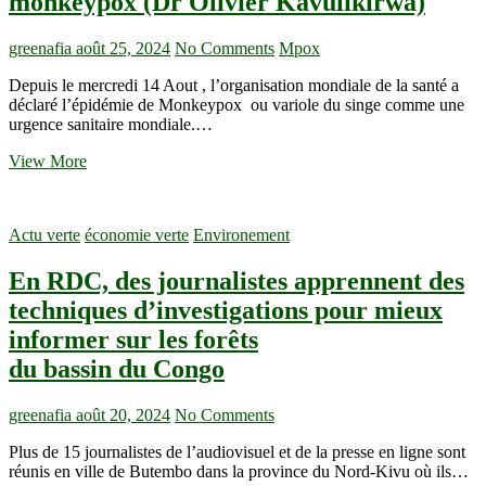
monkeypox (Dr Olivier Kavulikirwa)
dans
la
greenafia
août 25, 2024
No Comments
Mpox
zone
de
Depuis le mercredi 14 Aout , l’organisation mondiale de la santé a
santé
déclaré l’épidémie de Monkeypox ou variole du singe comme une
de
urgence sanitaire mondiale.…
Vuhovi
pour
Nord-
View More
ces
Kivu :
raisons
il
est
Actu verte
économie verte
Environement
nécessaire
que
En RDC, des journalistes apprennent des
chacun
se
techniques d’investigations pour mieux
protège
informer sur les forêts
et
protège
du bassin du Congo
sa
communauté
du
greenafia
août 20, 2024
No Comments
monkeypox
Plus de 15 journalistes de l’audiovisuel et de la presse en ligne sont
(Dr
réunis en ville de Butembo dans la province du Nord-Kivu où ils…
Olivier