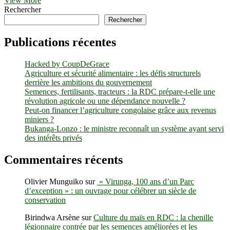
View More
:
Rechercher
des
Rechercher
médicaments
‘Made
Publications récentes
In
UCG’
Hacked by CoupDeGrace
qui
Agriculture et sécurité alimentaire : les défis structurels
intègrent
derrière les ambitions du gouvernement
le
Semences, fertilisants, tracteurs : la RDC prépare-t-elle une
savoir
révolution agricole ou une dépendance nouvelle ?
traditionnel
Peut-on financer l’agriculture congolaise grâce aux revenus
pour
miniers ?
des
Bukanga-Lonzo : le ministre reconnaît un système ayant servi
solutions
des intérêts privés
thérapeutiques
modernes
Commentaires récents
Olivier Munguiko
sur
« Virunga, 100 ans d’un Parc
d’exception » : un ouvrage pour célébrer un siècle de
conservation
Birindwa Arsène
sur
Culture du maïs en RDC : la chenille
légionnaire contrée par les semences améliorées et les