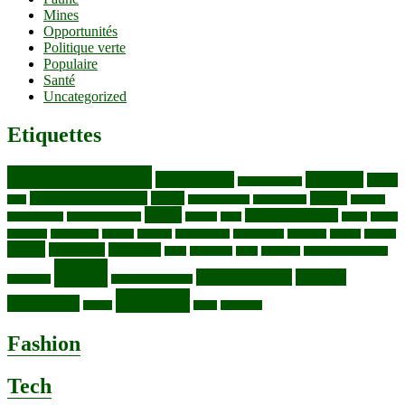
Mines
Opportunités
Politique verte
Populaire
Santé
Uncategorized
Etiquettes
Bassin du Congo
Biodiversité
Butembo
Cacao
Blocs pétroliers
changement climatique
Coltan
COP30
Café
Congo ya Sika
conservation
covid19
Ebola
Fièvre du charbon
Deforestation
déchets plastiques
elevage
ENK
Forets
Francs
congolais
Gaz naturel
Kasindi
Katanga
Lac Edouard
Lac Edward
Lac Kivu
Makala
Malaria
Mpox
Nord-Kivu
one health
ONG
Paludisme
Parcs
Pecheries
Peuples autochtones
RDC
Santé publique
sécurité
Pharmacie
RDC VS UGANDA
Virunga
alimentaire
Vaches
WWF
épidemies
Fashion
Tech