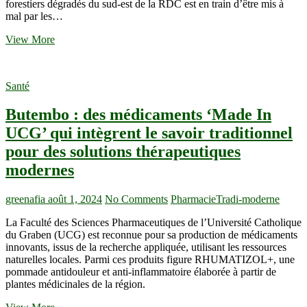
forestiers dégradés du sud-est de la RDC est en train d’être mis à
mal par les…
L’exploitation
View More
du
cobalt
compromet
Santé
l’avenir
des
Butembo : des médicaments ‘Made In
forêts
communautaires
UCG’ qui intègrent le savoir traditionnel
de
pour des solutions thérapeutiques
la
RDC
modernes
greenafia
août 1, 2024
No Comments
Pharmacie
Tradi-moderne
La Faculté des Sciences Pharmaceutiques de l’Université Catholique
du Graben (UCG) est reconnue pour sa production de médicaments
innovants, issus de la recherche appliquée, utilisant les ressources
naturelles locales. Parmi ces produits figure RHUMATIZOL+, une
pommade antidouleur et anti-inflammatoire élaborée à partir de
plantes médicinales de la région.
Butembo