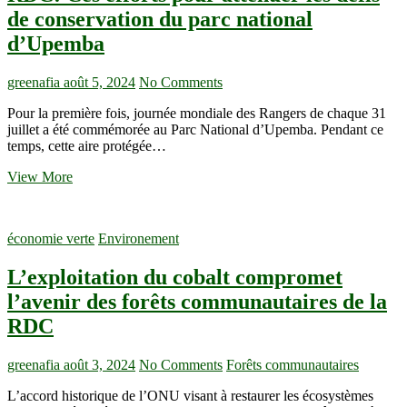
dans
de conservation du parc national
l’exploitation
d’Upemba
minière
de
transition
greenafia
août 5, 2024
No Comments
énergétique”–
communautés
Pour la première fois, journée mondiale des Rangers de chaque 31
de
juillet a été commémorée au Parc National d’Upemba. Pendant ce
RDC
temps, cette aire protégée…
RDC:
View More
Ces
efforts
pour
économie verte
Environement
atténuer
les
L’exploitation du cobalt compromet
défis
de
l’avenir des forêts communautaires de la
conservation
RDC
du
parc
national
greenafia
août 3, 2024
No Comments
Forêts communautaires
d’Upemba
L’accord historique de l’ONU visant à restaurer les écosystèmes