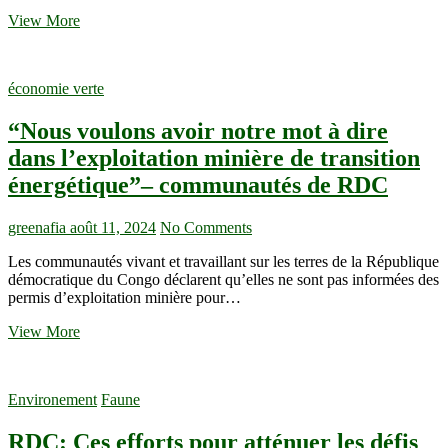
Kavulikirwa)
En
View More
RDC,
des
journalistes
économie verte
apprennent
des
“Nous voulons avoir notre mot à dire
techniques
d’investigations
dans l’exploitation minière de transition
pour
énergétique”– communautés de RDC
mieux
informer
sur
greenafia
août 11, 2024
No Comments
les
forêts
Les communautés vivant et travaillant sur les terres de la République
du bassin du Congo
démocratique du Congo déclarent qu’elles ne sont pas informées des
permis d’exploitation minière pour…
“Nous
View More
voulons
avoir
notre
Environement
Faune
mot
à
RDC: Ces efforts pour atténuer les défis
dire