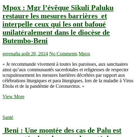
Mpox : Mgr l’évêque Sikuli Paluku
restaure les mesures barrières et
interpelle ceux qui les ont bafoué
unilatéralement dans le diocèse de
Butembo-Beni
greenafia
août 28, 2024
No Comments
Mpox
« Je recommande vivement à toutes les paroisses, aux sanctuaires
ainsi qu’aux communautés sacerdotales et religieuses de respecter
scrupuleusement les mesures barrières décrétées par rapport aux
célébrations liturgiques et para liturgiques, lors de la maladie à Virus
Ebola et de la pandémie de Coronavirus. »
Mpox
View More
:
Mgr
l’évêque
Santé
Sikuli
Paluku
Beni : Une montée des cas de Palu est
restaure
les