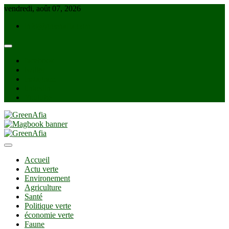
Skip
vendredi, août 07, 2026
to
info@greenafia.com
content
facebook
twitter
instagram
linkedin
Youtube
GreenAfia
Accueil
Actu verte
Environement
Agriculture
Santé
Politique verte
économie verte
Faune