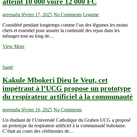
atteint 10 000 voire 12 000 FC
don
du
de
marché
sang
greenafia
février 17, 2025
No Comments
Legume
européen
bénévole
en
Considéré pendant longtemps comme l’un des légumes les moins
café,
chers et essentiel pour assurer la continuité des repas dans les
cacao,
ménages tout au long de…
piment
et
Butembo
View More
miel
:
congolais
La
botte
Santé
de
feuilles
Kakule Mbokeri Dieu le Veut, cet
de
Manioc
impétrant à l’UCG propose un prototype
atteint
du respirateur artificiel à la communauté
10
000
voire
greenafia
février 16, 2025
No Comments
12
000
Un étudiant de l’Université Catholique du Graben UCG a proposé
FC
un prototype du respirateur artificiel à la communauté bubolaise.
C’était au cours des cérémonies de…