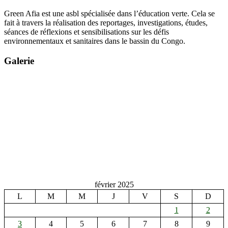
Green Afia est une asbl spécialisée dans l’éducation verte. Cela se
fait à travers la réalisation des reportages, investigations, études,
séances de réflexions et sensibilisations sur les défis
environnementaux et sanitaires dans le bassin du Congo.
Galerie
février 2025
L
M
M
J
V
S
D
1
2
3
4
5
6
7
8
9