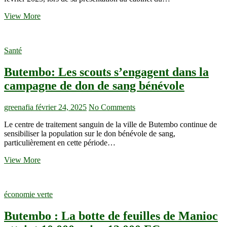
RDC
View More
:
Primés
à
Santé
Paris
après
Butembo: Les scouts s’engagent dans la
un
concours
campagne de don de sang bénévole
de
dégustation,
les
greenafia
février 24, 2025
No Comments
femmes
Le centre de traitement sanguin de la ville de Butembo continue de
entrepreneures
sensibiliser la population sur le don bénévole de sang,
appellent
particulièrement en cette période…
au
soutien
Butembo:
View More
des
Les
ministères
scouts
sectoriels
s’engagent
pour
économie verte
dans
répondre
la
à
Butembo : La botte de feuilles de Manioc
campagne
la
de
demande