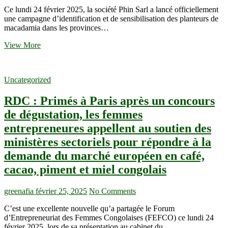
en
Ce lundi 24 février 2025, la société Phin Sarl a lancé officiellement
possèdent-
une campagne d’identification et de sensibilisation des planteurs de
ils ?
macadamia dans les provinces…
RDC
View More
:
L’entreprise
Phin
Uncategorized
Sarl
lance
RDC : Primés à Paris après un concours
une
campagne
de dégustation, les femmes
d’identification
entrepreneures appellent au soutien des
des
planteurs
ministères sectoriels pour répondre à la
de
demande du marché européen en café,
Macadamia
cacao, piment et miel congolais
greenafia
février 25, 2025
No Comments
C’est une excellente nouvelle qu’a partagée le Forum
d’Entrepreneuriat des Femmes Congolaises (FEFCO) ce lundi 24
février 2025, lors de sa présentation au cabinet du…