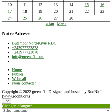
10
11
12
13
14
15
16
17
18
19
20
21
22
23
24
25
26
27
28
« Jan
Mar »
Notre Adresse
Butembo/ Nord-Kivu/ RDC
+243977723878
+243977723878
info@greenafia.com
Home
Publier
Webmail
Nous contacter
Copyright © 2022 greenafia, Designed and hosted by RooNit Inc
(www.roonit.org)
Top
Changer la langue: