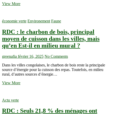
Kakule
View More
Mbokeri
Dieu
le
économie verte
Environement
Faune
Veut,
cet
RDC : le charbon de bois, principal
impétrant
à
moyen de cuisson dans les villes, mais
l’UCG
qu’en Est-il en milieu mural ?
propose
un
prototype
greenafia
février 16, 2025
No Comments
du
respirateur
Dans les villes congolaises, le charbon de bois reste la principale
artificiel
source d’énergie pour la cuisson des repas. Toutefois, en milieu
à
rural, d’autres sources d’énergie…
la
communauté
RDC
View More
:
le
charbon
Actu verte
de
bois,
RDC : Seuls 21,8 % des ménages ont
principal