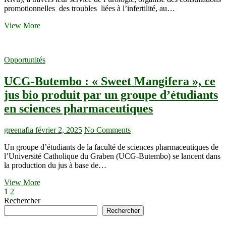
sont
promotionnelles des troubles liées à l’infertilité, au…
mal
construites
Butembo :
View More
infertilité,
troubles
urinaires ;
Opportunités
des
consultations
UCG-Butembo : « Sweet Mangifera », ce
à
tarif
jus bio produit par un groupe d’étudiants
réduit
en sciences pharmaceutiques
aux
Cliniques
Universitaires
greenafia
février 2, 2025
No Comments
du
Graben
Un groupe d’étudiants de la faculté de sciences pharmaceutiques de
l’Université Catholique du Graben (UCG-Butembo) se lancent dans
la production du jus à base de…
UCG-
View More
Pagination
Page
Page
Next
Butembo :
1
2
page
« Sweet
Rechercher
des
Mangifera »,
Rechercher
publications
ce