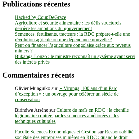
jus
Publications récentes
bio
produit
Hacked by CoupDeGrace
par
Agriculture et sécurité alimentaire : les défis structurels
un
derrière les ambitions du gouvernement
groupe
Semences, fertilisants, tracteurs : la RDC prépare-t-elle une
d’étudiants
révolution agricole ou une dépendance nouvelle ?
en
Peut-on financer l’agriculture congolaise grâce aux revenus
sciences
miniers ?
pharmaceutiques
Bukanga-Lonzo : le ministre reconnaît un système ayant servi
des intérêts privés
Commentaires récents
Olivier Munguiko
sur
« Virunga, 100 ans d’un Parc
d’exception » : un ouvrage pour célébrer un siècle de
conservation
Birindwa Arsène
sur
Culture du maïs en RDC : la chenille
légionnaire contrée par les semences améliorées et les
techniques culturales
Faculté Sciences Économiques et Gestion
sur
Responsabilité
sociétale des entreprises minières en RDC : quand le droit