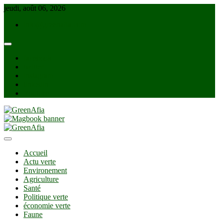
Skip
jeudi, août 06, 2026
to
info@greenafia.com
content
facebook
twitter
instagram
linkedin
Youtube
GreenAfia
Accueil
Actu verte
Environement
Agriculture
Santé
Politique verte
économie verte
Faune