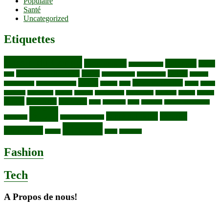
Populaire
Santé
Uncategorized
Etiquettes
Bassin du Congo
Biodiversité
Butembo
Cacao
Blocs pétroliers
changement climatique
Coltan
COP30
Café
Congo ya Sika
conservation
covid19
Ebola
Fièvre du charbon
Deforestation
déchets plastiques
elevage
ENK
Forets
Francs
congolais
Gaz naturel
Kasindi
Katanga
Lac Edouard
Lac Edward
Lac Kivu
Makala
Malaria
Mpox
Nord-Kivu
one health
ONG
Paludisme
Parcs
Pecheries
Peuples autochtones
RDC
Santé publique
sécurité
Pharmacie
RDC VS UGANDA
Virunga
alimentaire
Vaches
WWF
épidemies
Fashion
Tech
A Propos de nous!