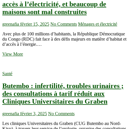
moyen
accès à l’électricité, et beaucoup de
de
maisons sont mal construites
cuisson
dans
les
greenafia
février 15, 2025
No Comments
Ménages et électricité
villes,
mais
Avec plus de 100 millions d’habitants, la République Démocratique
qu’en
du Congo (RDC) fait face à des défis majeurs en matière d’habitat et
Est-
d’accès à l’énergie.…
il
en
RDC
View More
milieu
:
mural
Seuls
?
21,8
Santé
%
des
Butembo : infertilité, troubles urinaires ;
ménages
ont
des consultations à tarif réduit aux
accès
Cliniques Universitaires du Graben
à
l’électricité,
et
greenafia
février 3, 2025
No Comments
beaucoup
de
Les cliniques Universitaires du Graben (CUG Butembo au Nord-
maisons
Kivu), à travers leur service de l’urologie, organise des consultations