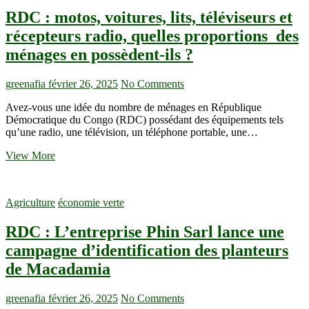
RDC : motos, voitures, lits, téléviseurs et
récepteurs radio, quelles proportions des
ménages en possèdent-ils ?
greenafia
février 26, 2025
No Comments
Avez-vous une idée du nombre de ménages en République
Démocratique du Congo (RDC) possédant des équipements tels
qu’une radio, une télévision, un téléphone portable, une…
RDC
View More
:
motos,
voitures,
Agriculture
économie verte
lits,
téléviseurs
RDC : L’entreprise Phin Sarl lance une
et
récepteurs
campagne d’identification des planteurs
radio,
de Macadamia
quelles
proportions
des
greenafia
février 26, 2025
No Comments
ménages