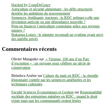
café
Hacked by CoupDeGrace
et
Agriculture et sécurité alimentaire : les défis structurels
cacao
derrière les ambitions du gouvernement
vues
Semences, fertilisants, tracteurs : la RDC prépare-t-elle une
de
révolution agricole ou une dépendance nouvelle ?
la
Peut-on financer l’agriculture congolaise grâce aux revenus
RDC
miniers ?
Bukanga-Lonzo : le ministre reconnaît un système ayant servi
des intérêts privés
Commentaires récents
Olivier Munguiko
sur
« Virunga, 100 ans d’un Parc
d’exception » : un ouvrage pour célébrer un siècle de
conservation
Birindwa Arsène
sur
Culture du maïs en RDC : la chenille
légionnaire contrée par les semences améliorées et les
techniques culturales
Faculté Sciences Économiques et Gestion
sur
Responsabilité
sociétale des entreprises minières en RDC : quand le droit
existe mais que les communautés restent lésées