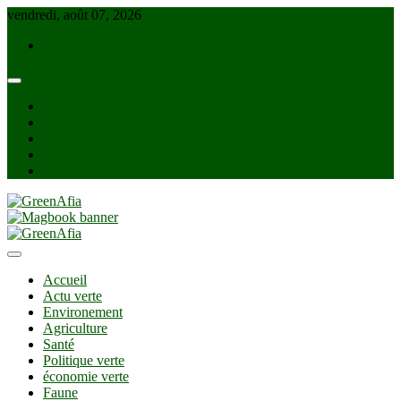
Skip
vendredi, août 07, 2026
to
info@greenafia.com
content
facebook
twitter
instagram
linkedin
Youtube
GreenAfia
Accueil
Actu verte
Environement
Agriculture
Santé
Politique verte
économie verte
Faune