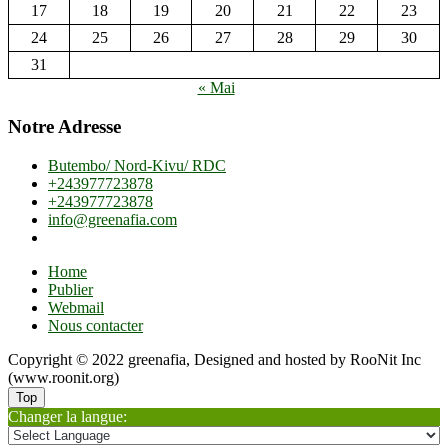
17
18
19
20
21
22
23
24
25
26
27
28
29
30
31
« Mai
Notre Adresse
Butembo/ Nord-Kivu/ RDC
+243977723878
+243977723878
info@greenafia.com
Home
Publier
Webmail
Nous contacter
Copyright © 2022 greenafia, Designed and hosted by RooNit Inc
(www.roonit.org)
Top
Changer la langue: