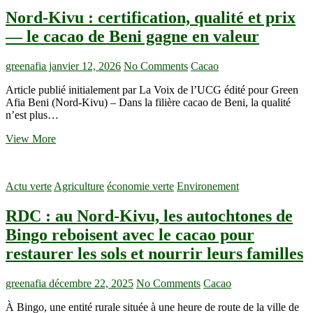
Nord-Kivu : certification, qualité et prix
— le cacao de Beni gagne en valeur
greenafia
janvier 12, 2026
No Comments
Cacao
Article publié initialement par La Voix de l’UCG édité pour Green
Afia Beni (Nord-Kivu) – Dans la filière cacao de Beni, la qualité
n’est plus…
Nord-
View More
Kivu
:
certification,
Actu verte
Agriculture
économie verte
Environement
qualité
et
RDC : au Nord-Kivu, les autochtones de
prix
—
Bingo reboisent avec le cacao pour
le
restaurer les sols et nourrir leurs familles
cacao
de
Beni
greenafia
décembre 22, 2025
No Comments
Cacao
gagne
en
À Bingo, une entité rurale située à une heure de route de la ville de