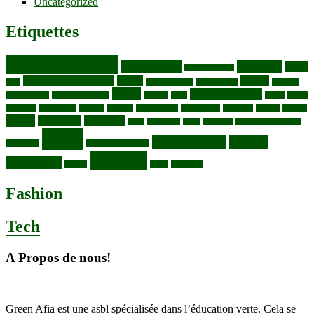
Uncategorized
Etiquettes
Bassin du Congo
Biodiversité
Butembo
Cacao
Blocs pétroliers
changement climatique
Coltan
COP30
Café
Congo ya Sika
conservation
covid19
Ebola
Fièvre du charbon
Deforestation
déchets plastiques
elevage
ENK
Forets
Francs
congolais
Gaz naturel
Kasindi
Katanga
Lac Edouard
Lac Edward
Lac Kivu
Makala
Malaria
Mpox
Nord-Kivu
one health
ONG
Paludisme
Parcs
Pecheries
Peuples autochtones
RDC
Santé publique
sécurité
Pharmacie
RDC VS UGANDA
Virunga
alimentaire
Vaches
WWF
épidemies
Fashion
Tech
A Propos de nous!
Green Afia est une asbl spécialisée dans l’éducation verte. Cela se