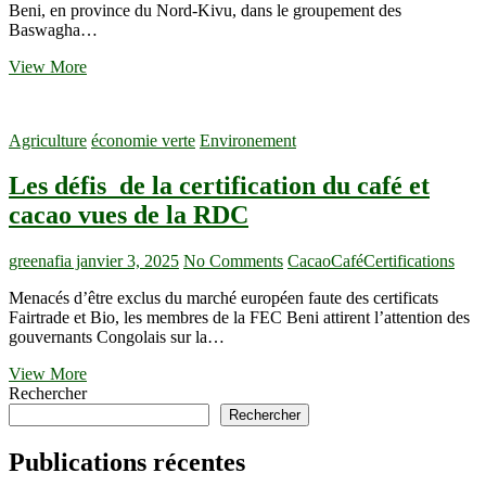
valeur
Beni, en province du Nord-Kivu, dans le groupement des
Baswagha…
RDC
View More
:
au
Nord-
Agriculture
économie verte
Environement
Kivu,
les
Les défis de la certification du café et
autochtones
de
cacao vues de la RDC
Bingo
reboisent
avec
greenafia
janvier 3, 2025
No Comments
Cacao
Café
Certifications
le
Menacés d’être exclus du marché européen faute des certificats
cacao
Fairtrade et Bio, les membres de la FEC Beni attirent l’attention des
pour
gouvernants Congolais sur la…
restaurer
les
Les
View More
sols
défis
Rechercher
et
de
Rechercher
nourrir
la
leurs
certification
familles
Publications récentes
du