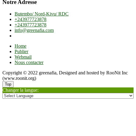
Notre Adresse
Butembo/ Nord-Kivu/ RDC
+243977723878
+243977723878
info@greenafia.com
Home
Publier
Webmail
Nous contacter
Copyright © 2022 greenafia, Designed and hosted by RooNit Inc
(www.roonit.org)
Top
Changer la langue: