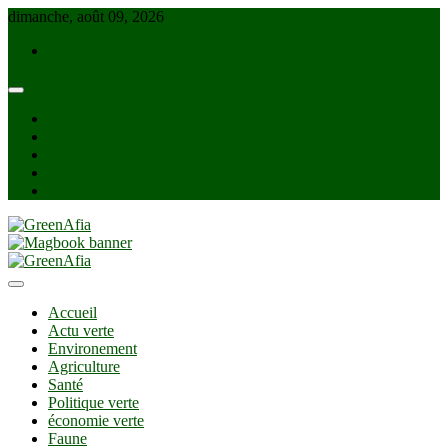
Skip
dimanche, août 09, 2026
to
info@greenafia.com
content
facebook
twitter
instagram
linkedin
Youtube
GreenAfia
Accueil
Actu verte
Environement
Agriculture
Santé
Politique verte
économie verte
Faune