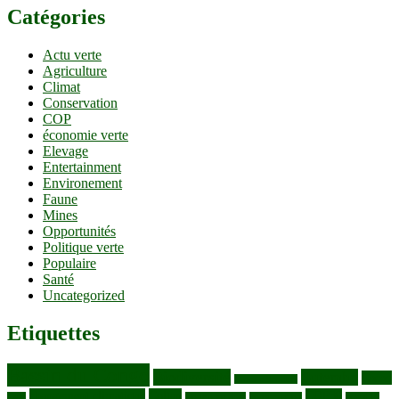
Catégories
Actu verte
Agriculture
Climat
Conservation
COP
économie verte
Elevage
Entertainment
Environement
Faune
Mines
Opportunités
Politique verte
Populaire
Santé
Uncategorized
Etiquettes
Bassin du Congo
Biodiversité
Butembo
Cacao
Blocs pétroliers
changement climatique
Coltan
COP30
Café
Congo ya Sika
conservation
covid19