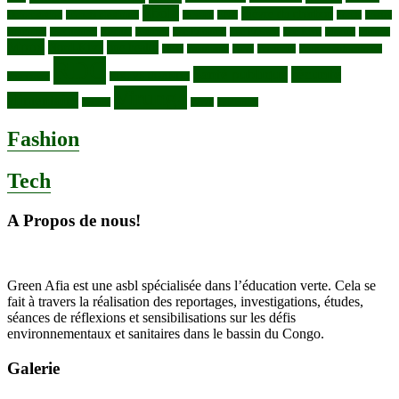
Ebola
Fièvre du charbon
Deforestation
déchets plastiques
elevage
ENK
Forets
Francs
congolais
Gaz naturel
Kasindi
Katanga
Lac Edouard
Lac Edward
Lac Kivu
Makala
Malaria
Mpox
Nord-Kivu
one health
ONG
Paludisme
Parcs
Pecheries
Peuples autochtones
RDC
Santé publique
sécurité
Pharmacie
RDC VS UGANDA
Virunga
alimentaire
Vaches
WWF
épidemies
Fashion
Tech
A Propos de nous!
Green Afia est une asbl spécialisée dans l’éducation verte. Cela se
fait à travers la réalisation des reportages, investigations, études,
séances de réflexions et sensibilisations sur les défis
environnementaux et sanitaires dans le bassin du Congo.
Galerie