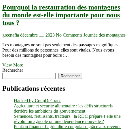
Pourquoi la restauration des montagnes
du monde est-elle importante pour nous
tous ?
greenafia
décembre 11, 2023
No Comments
Journée des montagnes
Les montagnes ne sont pas seulement des paysages magnifiques.
Pour des millions de personnes, elles sont vitales. Nous avons
besoin des montagnes pour boire :…
Pourquoi
View More
la
Rechercher
restauration
Rechercher
des
montagnes
Publications récentes
du
monde
Hacked by CoupDeGrace
est-
Agriculture et sécurité alimentaire : les défis structurels
elle
derrière les ambitions du gouvernement
importante
Semences, fertilisants, tracteurs : la RDC prépare-t-elle une
pour
révolution agricole ou une dépendance nouvelle ?
nous
Peut-on financer l’agriculture congolaise grâce aux revenus
tous