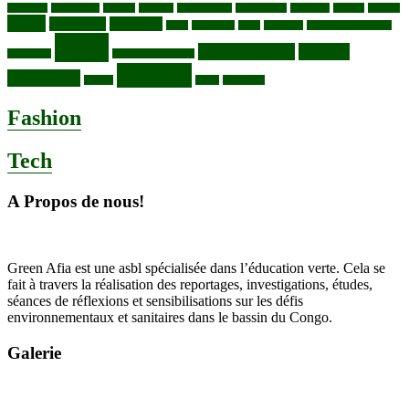
congolais
Gaz naturel
Kasindi
Katanga
Lac Edouard
Lac Edward
Lac Kivu
Makala
Malaria
Mpox
Nord-Kivu
one health
ONG
Paludisme
Parcs
Pecheries
Peuples autochtones
RDC
Santé publique
sécurité
Pharmacie
RDC VS UGANDA
Virunga
alimentaire
Vaches
WWF
épidemies
Fashion
Tech
A Propos de nous!
Green Afia est une asbl spécialisée dans l’éducation verte. Cela se
fait à travers la réalisation des reportages, investigations, études,
séances de réflexions et sensibilisations sur les défis
environnementaux et sanitaires dans le bassin du Congo.
Galerie