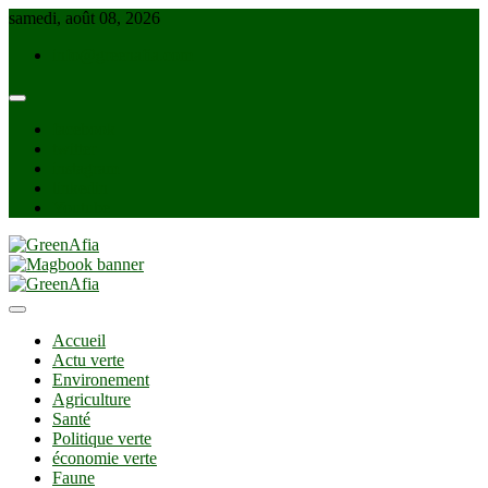
Skip
samedi, août 08, 2026
to
info@greenafia.com
content
facebook
twitter
instagram
linkedin
Youtube
GreenAfia
Accueil
Actu verte
Environement
Agriculture
Santé
Politique verte
économie verte
Faune