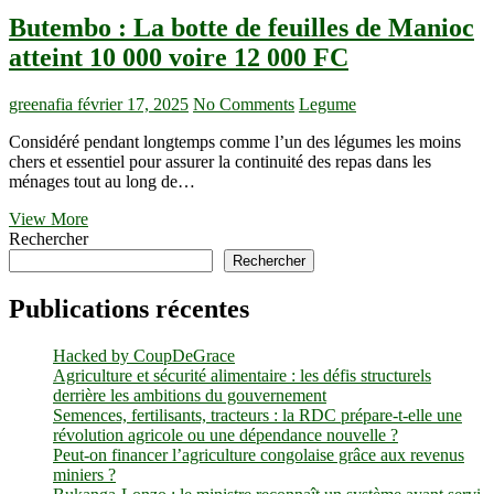
Butembo : La botte de feuilles de Manioc
atteint 10 000 voire 12 000 FC
greenafia
février 17, 2025
No Comments
Legume
Considéré pendant longtemps comme l’un des légumes les moins
chers et essentiel pour assurer la continuité des repas dans les
ménages tout au long de…
Butembo
View More
:
Rechercher
La
Rechercher
botte
de
Publications récentes
feuilles
de
Hacked by CoupDeGrace
Manioc
Agriculture et sécurité alimentaire : les défis structurels
atteint
derrière les ambitions du gouvernement
10
Semences, fertilisants, tracteurs : la RDC prépare-t-elle une
000
révolution agricole ou une dépendance nouvelle ?
voire
Peut-on financer l’agriculture congolaise grâce aux revenus
12
miniers ?
000