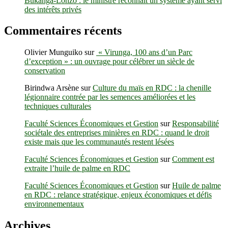
Bukanga-Lonzo : le ministre reconnaît un système ayant servi
FC
des intérêts privés
Commentaires récents
Olivier Munguiko
sur
« Virunga, 100 ans d’un Parc
d’exception » : un ouvrage pour célébrer un siècle de
conservation
Birindwa Arsène
sur
Culture du maïs en RDC : la chenille
légionnaire contrée par les semences améliorées et les
techniques culturales
Faculté Sciences Économiques et Gestion
sur
Responsabilité
sociétale des entreprises minières en RDC : quand le droit
existe mais que les communautés restent lésées
Faculté Sciences Économiques et Gestion
sur
Comment est
extraite l’huile de palme en RDC
Faculté Sciences Économiques et Gestion
sur
Huile de palme
en RDC : relance stratégique, enjeux économiques et défis
environnementaux
Archives