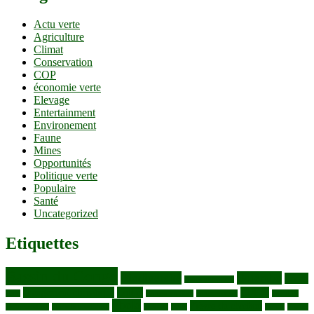
Actu verte
Agriculture
Climat
Conservation
COP
économie verte
Elevage
Entertainment
Environement
Faune
Mines
Opportunités
Politique verte
Populaire
Santé
Uncategorized
Etiquettes
Bassin du Congo
Biodiversité
Butembo
Cacao
Blocs pétroliers
changement climatique
Coltan
COP30
Café
Congo ya Sika
conservation
covid19
Ebola
Fièvre du charbon
Deforestation
déchets plastiques
elevage
ENK
Forets
Francs