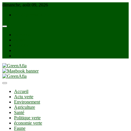
Skip
dimanche, août 09, 2026
to
info@greenafia.com
content
facebook
twitter
instagram
linkedin
Youtube
GreenAfia
Accueil
Actu verte
Environement
Agriculture
Santé
Politique verte
économie verte
Faune