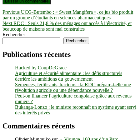
Navigation
Previous
Previous
UCG-Butembo : « Sweet Mangifera », ce jus bio produit
post:
par un groupe d’étudiants en sciences pharmaceutiques
de
Next
Next
RDC : Seuls 21,8 % des ménages ont accès à l’électricité, et
l’article
post:
beaucoup de maisons sont mal construites
Rechercher
Rechercher
Publications récentes
Hacked by CoupDeGrace
Agriculture et sécurité alimentaire : les défis structurels
derrière les ambitions du gouvernement
Semences, fertilisants, tracteurs : la RDC prépare-t-elle une
révolution agricole ou une dépendance nouvelle ?
Peut-on financer l’agriculture congolaise grâce aux revenus
miniers ?
Bukanga-Lonzo : le ministre reconnaît un système ayant servi
des intérêts privés
Commentaires récents
Olivier Munguiko
sur
« Virunga, 100 ans d’un Parc