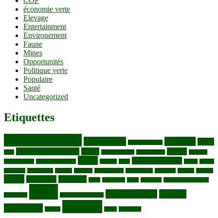
COP
économie verte
Elevage
Entertainment
Environement
Faune
Mines
Opportunités
Politique verte
Populaire
Santé
Uncategorized
Etiquettes
Bassin du Congo
Biodiversité
Butembo
Cacao
Blocs pétroliers
changement climatique
Coltan
COP30
Café
Congo ya Sika
conservation
covid19
Ebola
Fièvre du charbon
Deforestation
déchets plastiques
elevage
ENK
Forets
Francs
congolais
Gaz naturel
Kasindi
Katanga
Lac Edouard
Lac Edward
Lac Kivu
Makala
Malaria
Mpox
Nord-Kivu
one health
ONG
Paludisme
Parcs
Pecheries
Peuples autochtones
RDC
Santé publique
sécurité
Pharmacie
RDC VS UGANDA
Virunga
alimentaire
Vaches
WWF
épidemies