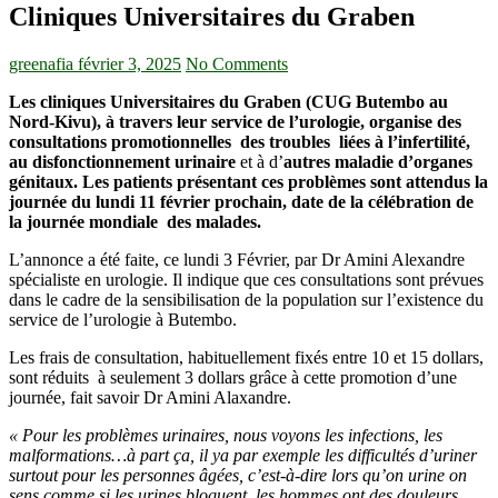
Cliniques Universitaires du Graben
greenafia
février 3, 2025
No Comments
Les cliniques Universitaires du Graben (CUG Butembo au
Nord-Kivu), à travers leur service de l’urologie, organise des
consultations promotionnelles des troubles liées à l’infertilité,
au disfonctionnement urinaire
et à d’
autres maladie d’organes
génitaux. Les patients présentant ces problèmes sont attendus la
journée du lundi 11 février prochain, date de la célébration de
la journée mondiale des malades.
L’annonce a été faite, ce lundi 3 Février, par Dr Amini Alexandre
spécialiste en urologie. Il indique que ces consultations sont prévues
dans le cadre de la sensibilisation de la population sur l’existence du
service de l’urologie à Butembo.
Les frais de consultation, habituellement fixés entre 10 et 15 dollars,
sont réduits à seulement 3 dollars grâce à cette promotion d’une
journée, fait savoir Dr Amini Alaxandre.
« Pour les problèmes urinaires, nous voyons les infections, les
malformations…à part ça, il ya par exemple les difficultés d’uriner
surtout pour les personnes âgées, c’est-à-dire lors qu’on urine on
sens comme si les urines bloquent, les hommes ont des douleurs