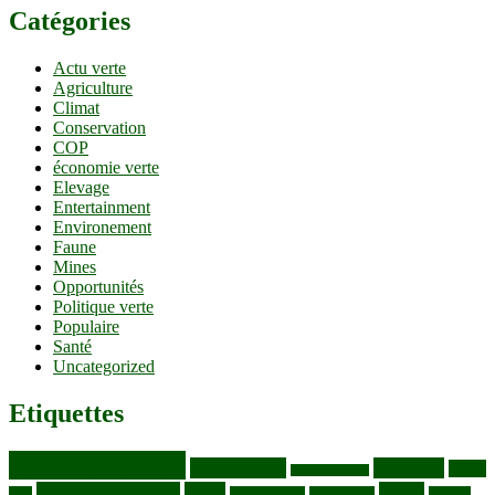
Catégories
Actu verte
Agriculture
Climat
Conservation
COP
économie verte
Elevage
Entertainment
Environement
Faune
Mines
Opportunités
Politique verte
Populaire
Santé
Uncategorized
Etiquettes
Bassin du Congo
Biodiversité
Butembo
Cacao
Blocs pétroliers
changement climatique
Coltan
COP30
Café
Congo ya Sika
conservation
covid19