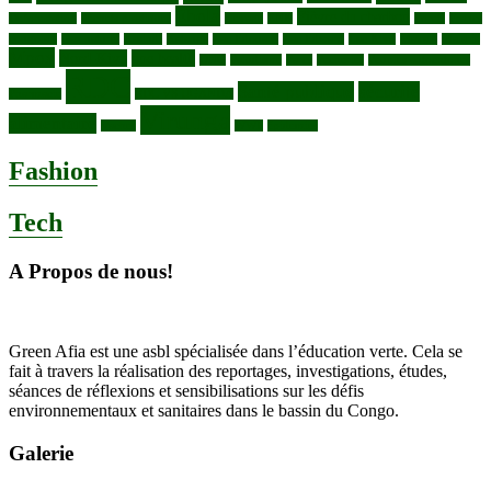
Ebola
Fièvre du charbon
Deforestation
déchets plastiques
elevage
ENK
Forets
Francs
congolais
Gaz naturel
Kasindi
Katanga
Lac Edouard
Lac Edward
Lac Kivu
Makala
Malaria
Mpox
Nord-Kivu
one health
ONG
Paludisme
Parcs
Pecheries
Peuples autochtones
RDC
Santé publique
sécurité
Pharmacie
RDC VS UGANDA
Virunga
alimentaire
Vaches
WWF
épidemies
Fashion
Tech
A Propos de nous!
Green Afia est une asbl spécialisée dans l’éducation verte. Cela se
fait à travers la réalisation des reportages, investigations, études,
séances de réflexions et sensibilisations sur les défis
environnementaux et sanitaires dans le bassin du Congo.
Galerie