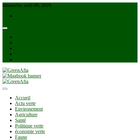
Skip
dimanche, août 09, 2026
to
info@greenafia.com
content
facebook
twitter
instagram
linkedin
Youtube
GreenAfia
Accueil
Actu verte
Environement
Agriculture
Santé
Politique verte
économie verte
Faune