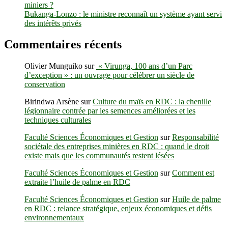
miniers ?
d’arrosage
Bukanga-Lonzo : le ministre reconnaît un système ayant servi
automatique
des intérêts privés
Commentaires récents
Olivier Munguiko
sur
« Virunga, 100 ans d’un Parc
d’exception » : un ouvrage pour célébrer un siècle de
conservation
Birindwa Arsène
sur
Culture du maïs en RDC : la chenille
légionnaire contrée par les semences améliorées et les
techniques culturales
Faculté Sciences Économiques et Gestion
sur
Responsabilité
sociétale des entreprises minières en RDC : quand le droit
existe mais que les communautés restent lésées
Faculté Sciences Économiques et Gestion
sur
Comment est
extraite l’huile de palme en RDC
Faculté Sciences Économiques et Gestion
sur
Huile de palme
en RDC : relance stratégique, enjeux économiques et défis
environnementaux