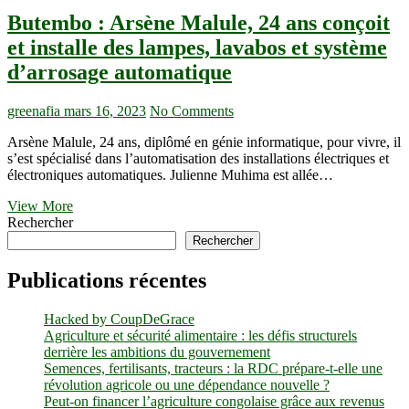
Butembo : Arsène Malule, 24 ans conçoit
et installe des lampes, lavabos et système
d’arrosage automatique
greenafia
mars 16, 2023
No Comments
Arsène Malule, 24 ans, diplômé en génie informatique, pour vivre, il
s’est spécialisé dans l’automatisation des installations électriques et
électroniques automatiques. Julienne Muhima est allée…
Butembo :
View More
Arsène
Rechercher
Malule,
Rechercher
24
ans
Publications récentes
conçoit
et
Hacked by CoupDeGrace
installe
Agriculture et sécurité alimentaire : les défis structurels
des
derrière les ambitions du gouvernement
lampes,
Semences, fertilisants, tracteurs : la RDC prépare-t-elle une
lavabos
révolution agricole ou une dépendance nouvelle ?
et
Peut-on financer l’agriculture congolaise grâce aux revenus
système