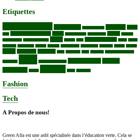
Etiquettes
Bassin du Congo
Biodiversité
Butembo
Cacao
Blocs pétroliers
changement climatique
Coltan
COP30
Café
Congo ya Sika
conservation
covid19
Ebola
Fièvre du charbon
Deforestation
déchets plastiques
elevage
ENK
Forets
Francs
congolais
Gaz naturel
Kasindi
Katanga
Lac Edouard
Lac Edward
Lac Kivu
Makala
Malaria
Mpox
Nord-Kivu
one health
ONG
Paludisme
Parcs
Pecheries
Peuples autochtones
RDC
Santé publique
sécurité
Pharmacie
RDC VS UGANDA
Virunga
alimentaire
Vaches
WWF
épidemies
Fashion
Tech
A Propos de nous!
Green Afia est une asbl spécialisée dans l’éducation verte. Cela se