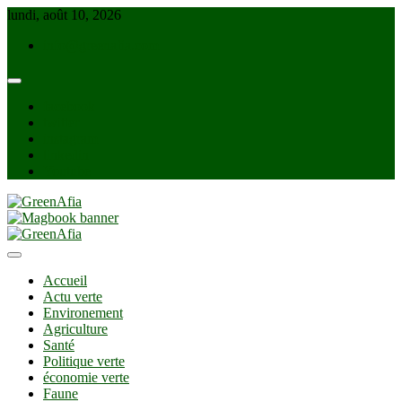
Skip
lundi, août 10, 2026
to
info@greenafia.com
content
facebook
twitter
instagram
linkedin
Youtube
GreenAfia
Accueil
Actu verte
Environement
Agriculture
Santé
Politique verte
économie verte
Faune