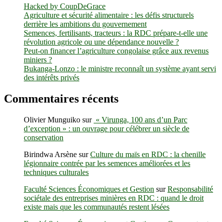
Hacked by CoupDeGrace
Agriculture et sécurité alimentaire : les défis structurels
derrière les ambitions du gouvernement
Semences, fertilisants, tracteurs : la RDC prépare-t-elle une
révolution agricole ou une dépendance nouvelle ?
Peut-on financer l’agriculture congolaise grâce aux revenus
miniers ?
Bukanga-Lonzo : le ministre reconnaît un système ayant servi
des intérêts privés
Commentaires récents
Olivier Munguiko
sur
« Virunga, 100 ans d’un Parc
d’exception » : un ouvrage pour célébrer un siècle de
conservation
Birindwa Arsène
sur
Culture du maïs en RDC : la chenille
légionnaire contrée par les semences améliorées et les
techniques culturales
Faculté Sciences Économiques et Gestion
sur
Responsabilité
sociétale des entreprises minières en RDC : quand le droit
existe mais que les communautés restent lésées