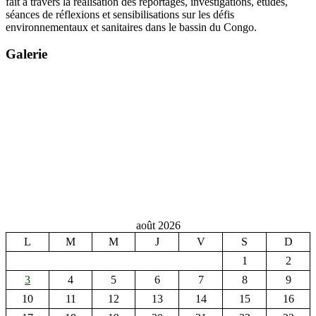
fait à travers la réalisation des reportages, investigations, études,
séances de réflexions et sensibilisations sur les défis
environnementaux et sanitaires dans le bassin du Congo.
Galerie
août 2026
L
M
M
J
V
S
D
1
2
3
4
5
6
7
8
9
10
11
12
13
14
15
16