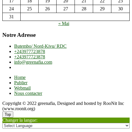
17
18
19
20
21
22
23
24
25
26
27
28
29
30
31
« Mai
Notre Adresse
Butembo/ Nord-Kivu/ RDC
+243977723878
+243977723878
info@greenafia.com
Home
Publier
Webmail
Nous contacter
Copyright © 2022 greenafia, Designed and hosted by RooNit Inc
(www.roonit.org)
Top
Changer la langue: