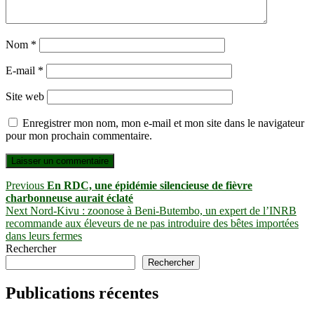
Nom
*
E-mail
*
Site web
Enregistrer mon nom, mon e-mail et mon site dans le navigateur
pour mon prochain commentaire.
Navigation
Previous
Previous
En RDC, une épidémie silencieuse de fièvre
post:
charbonneuse aurait éclaté
de
Next
Next
Nord-Kivu : zoonose à Beni-Butembo, un expert de l’INRB
l’article
post:
recommande aux éleveurs de ne pas introduire des bêtes importées
dans leurs fermes
Rechercher
Rechercher
Publications récentes