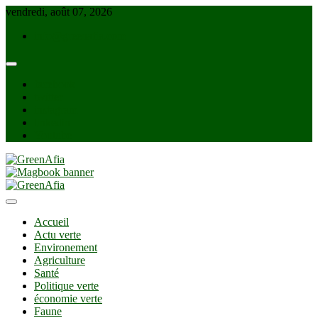
Skip
vendredi, août 07, 2026
to
info@greenafia.com
content
facebook
twitter
instagram
linkedin
Youtube
GreenAfia
Accueil
Actu verte
Environement
Agriculture
Santé
Politique verte
économie verte
Faune