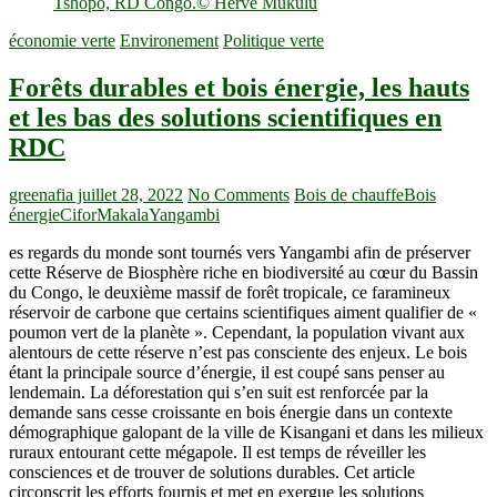
économie verte
Environement
Politique verte
Forêts durables et bois énergie, les hauts
et les bas des solutions scientifiques en
RDC
greenafia
juillet 28, 2022
No Comments
Bois de chauffe
Bois
énergie
Cifor
Makala
Yangambi
es regards du monde sont tournés vers Yangambi afin de préserver
cette Réserve de Biosphère riche en biodiversité au cœur du Bassin
du Congo, le deuxième massif de forêt tropicale, ce faramineux
réservoir de carbone que certains scientifiques aiment qualifier de «
poumon vert de la planète ». Cependant, la population vivant aux
alentours de cette réserve n’est pas consciente des enjeux. Le bois
étant la principale source d’énergie, il est coupé sans penser au
lendemain. La déforestation qui s’en suit est renforcée par la
demande sans cesse croissante en bois énergie dans un contexte
démographique galopant de la ville de Kisangani et dans les milieux
ruraux entourant cette mégapole. Il est temps de réveiller les
consciences et de trouver de solutions durables. Cet article
circonscrit les efforts fournis et met en exergue les solutions