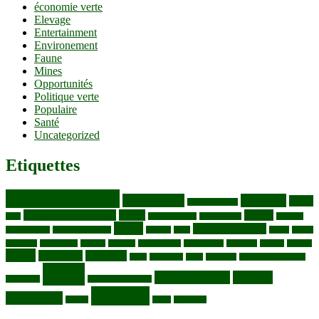
économie verte
Elevage
Entertainment
Environement
Faune
Mines
Opportunités
Politique verte
Populaire
Santé
Uncategorized
Etiquettes
Bassin du Congo
Biodiversité
Butembo
Cacao
Blocs pétroliers
changement climatique
Coltan
COP30
Café
Congo ya Sika
conservation
covid19
Ebola
Fièvre du charbon
Deforestation
déchets plastiques
elevage
ENK
Forets
Francs
congolais
Gaz naturel
Kasindi
Katanga
Lac Edouard
Lac Edward
Lac Kivu
Makala
Malaria
Mpox
Nord-Kivu
one health
ONG
Paludisme
Parcs
Pecheries
Peuples autochtones
RDC
Santé publique
sécurité
Pharmacie
RDC VS UGANDA
Virunga
alimentaire
Vaches
WWF
épidemies