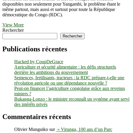
disponibles non seulement pour Yangambi, le problème étant le
même partout, mais aussi et surtout pour toute la République
démocratique du Congo (RDC).
Forêts
View More
durables
Rechercher
et
Rechercher
bois
énergie,
Publications récentes
les
hauts
Hacked by CoupDeGrace
et
Agriculture et sécurité alimentaire : les défis structurels
les
derrière les ambitions du gouvernement
bas
Semences, fertilisants, tracteurs : la RDC prépare-t-elle une
des
révolution agricole ou une dépendance nouvelle ?
solutions
Peut-on financer l’agriculture congolaise grâce aux revenus
scientifiques
miniers ?
en
Bukanga-Lonzo : le ministre reconnaît un système ayant servi
RDC
des intérêts privés
Commentaires récents
Olivier Munguiko
sur
« Virunga, 100 ans d’un Parc