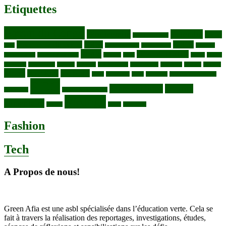
Etiquettes
Bassin du Congo
Biodiversité
Butembo
Cacao
Blocs pétroliers
changement climatique
Coltan
COP30
Café
Congo ya Sika
conservation
covid19
Ebola
Fièvre du charbon
Deforestation
déchets plastiques
elevage
ENK
Forets
Francs
congolais
Gaz naturel
Kasindi
Katanga
Lac Edouard
Lac Edward
Lac Kivu
Makala
Malaria
Mpox
Nord-Kivu
one health
ONG
Paludisme
Parcs
Pecheries
Peuples autochtones
RDC
Santé publique
sécurité
Pharmacie
RDC VS UGANDA
Virunga
alimentaire
Vaches
WWF
épidemies
Fashion
Tech
A Propos de nous!
Green Afia est une asbl spécialisée dans l’éducation verte. Cela se
fait à travers la réalisation des reportages, investigations, études,