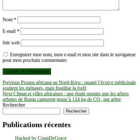
Nom
*
E-mail
*
Site web
Enregistrer mon nom, mon e-mail et mon site dans le navigateur
pour mon prochain commentaire.
Navigation
Previous
Previous
Prunus africana au Nord-Kivu : quand l’écorce médicinale
post:
soutient les ménages, mais fragilise la forêt
de
Next
Next
Climat et villes africaines : une étude montre que les arbres
l’article
post:
urbains de Bunia capturent jusqu’à 124 kg de CO₂ par arbre
Rechercher
Rechercher
Publications récentes
Hacked by CoupDeGrace