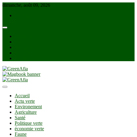
Skip
dimanche, août 09, 2026
to
info@greenafia.com
content
facebook
twitter
instagram
linkedin
Youtube
GreenAfia
Accueil
Actu verte
Environement
Agriculture
Santé
Politique verte
économie verte
Faune