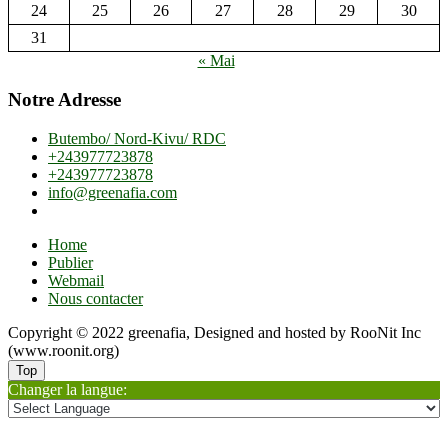
24
25
26
27
28
29
30
31
« Mai
Notre Adresse
Butembo/ Nord-Kivu/ RDC
+243977723878
+243977723878
info@greenafia.com
Home
Publier
Webmail
Nous contacter
Copyright © 2022 greenafia, Designed and hosted by RooNit Inc
(www.roonit.org)
Top
Changer la langue: