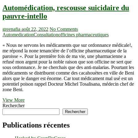
Automédication, rescousse suicidaire du
pauvre-intello
greenafia
août 22, 2022
No Comments
Automedication
Consultation
officines pharmaceutiques
« Nous ne servons les médicaments que sur ordonnance médicale!,
me répond la none tenancière de l’officine pharmaceutique de la
paroisse ». Pour la première fois de ma vie, une pharmacienne a
refusé mon argent pour la noble raison que son officine ne sert que
sous ordonnance. Je ne cherchais que des anti-malarias. Pourtant les
médicaments se distribuent comme des cacahouètes en ville de Beni
alors que le danger est énorme. Car tout médicament mal usé est un
potentiel poison rappel Docteur Michel Tosalisana, médecin chef de
zone Beni.
Automédication,
View More
rescousse
Rechercher
suicidaire
Rechercher
du
pauvre-
Publications récentes
intello