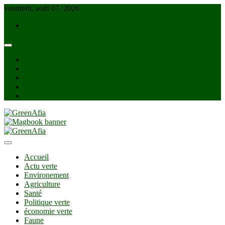
Skip
vendredi, août 07, 2026
to
info@greenafia.com
content
facebook
twitter
instagram
linkedin
Youtube
GreenAfia
Accueil
Actu verte
Environement
Agriculture
Santé
Politique verte
économie verte
Faune