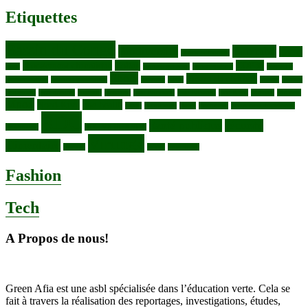
Etiquettes
Bassin du Congo
Biodiversité
Butembo
Cacao
Blocs pétroliers
changement climatique
Coltan
COP30
Café
Congo ya Sika
conservation
covid19
Ebola
Fièvre du charbon
Deforestation
déchets plastiques
elevage
ENK
Forets
Francs
congolais
Gaz naturel
Kasindi
Katanga
Lac Edouard
Lac Edward
Lac Kivu
Makala
Malaria
Mpox
Nord-Kivu
one health
ONG
Paludisme
Parcs
Pecheries
Peuples autochtones
RDC
Santé publique
sécurité
Pharmacie
RDC VS UGANDA
Virunga
alimentaire
Vaches
WWF
épidemies
Fashion
Tech
A Propos de nous!
Green Afia est une asbl spécialisée dans l’éducation verte. Cela se
fait à travers la réalisation des reportages, investigations, études,