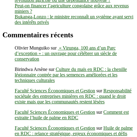
révolution agricole ou une dépendance nouvelle ?
Peut-on financer l’agriculture congolaise grâce aux revenus
miniers ?
Bukanga-Lonzo : le ministre reconnaît un système ayant servi
des intérêts privés
Commentaires récents
Olivier Munguiko
sur
« Virunga, 100 ans d’un Parc
d’exception » : un ouvrage pour célébrer un siècle de
conservation
Birindwa Arsène
sur
Culture du maïs en RDC : la chenille
légionnaire contrée par les semences améliorées et les
techniques culturales
Faculté Sciences Économiques et Gestion
sur
Responsabilité
sociétale des entreprises minières en RDC : quand le droit
existe mais que les communautés restent lésées
Faculté Sciences Économiques et Gestion
sur
Comment est
extraite l’huile de palme en RDC
Faculté Sciences Économiques et Gestion
sur
Huile de palme
en RDC : relance stratégique, enjeux économiques et défis