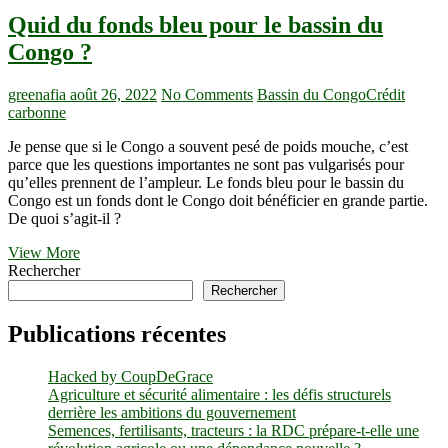
Quid du fonds bleu pour le bassin du
Congo ?
greenafia
août 26, 2022
No Comments
Bassin du Congo
Crédit
carbonne
Je pense que si le Congo a souvent pesé de poids mouche, c’est
parce que les questions importantes ne sont pas vulgarisés pour
qu’elles prennent de l’ampleur. Le fonds bleu pour le bassin du
Congo est un fonds dont le Congo doit bénéficier en grande partie.
De quoi s’agit-il ?
Quid
View More
du
Rechercher
fonds
Rechercher
bleu
pour
Publications récentes
le
bassin
Hacked by CoupDeGrace
du
Agriculture et sécurité alimentaire : les défis structurels
Congo
derrière les ambitions du gouvernement
?
Semences, fertilisants, tracteurs : la RDC prépare-t-elle une