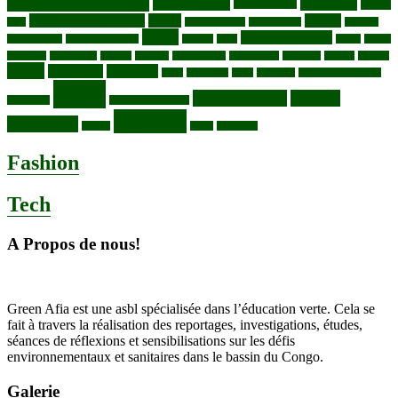
Biodiversité
Butembo
Cacao
Blocs pétroliers
changement climatique
Coltan
COP30
Café
Congo ya Sika
conservation
covid19
Ebola
Fièvre du charbon
Deforestation
déchets plastiques
elevage
ENK
Forets
Francs
congolais
Gaz naturel
Kasindi
Katanga
Lac Edouard
Lac Edward
Lac Kivu
Makala
Malaria
Mpox
Nord-Kivu
one health
ONG
Paludisme
Parcs
Pecheries
Peuples autochtones
RDC
Santé publique
sécurité
Pharmacie
RDC VS UGANDA
Virunga
alimentaire
Vaches
WWF
épidemies
Fashion
Tech
A Propos de nous!
Green Afia est une asbl spécialisée dans l’éducation verte. Cela se
fait à travers la réalisation des reportages, investigations, études,
séances de réflexions et sensibilisations sur les défis
environnementaux et sanitaires dans le bassin du Congo.
Galerie