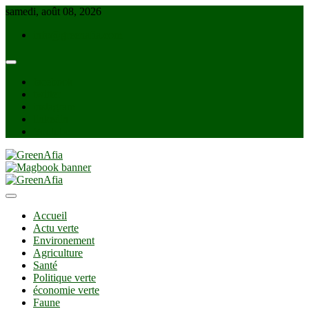
Skip
samedi, août 08, 2026
to
info@greenafia.com
content
facebook
twitter
instagram
linkedin
Youtube
GreenAfia
Accueil
Actu verte
Environement
Agriculture
Santé
Politique verte
économie verte
Faune