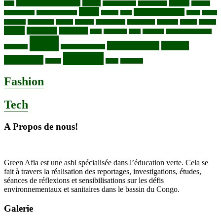
changement climatique
Coltan
COP30
Café
Congo ya Sika
conservation
covid19
Ebola
Fièvre du charbon
Deforestation
déchets plastiques
elevage
ENK
Forets
Francs
congolais
Gaz naturel
Kasindi
Katanga
Lac Edouard
Lac Edward
Lac Kivu
Makala
Malaria
Mpox
Nord-Kivu
one health
ONG
Paludisme
Parcs
Pecheries
Peuples autochtones
RDC
Santé publique
sécurité
Pharmacie
RDC VS UGANDA
Virunga
alimentaire
Vaches
WWF
épidemies
Fashion
Tech
A Propos de nous!
Green Afia est une asbl spécialisée dans l’éducation verte. Cela se
fait à travers la réalisation des reportages, investigations, études,
séances de réflexions et sensibilisations sur les défis
environnementaux et sanitaires dans le bassin du Congo.
Galerie