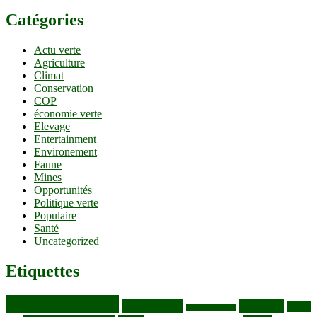
Catégories
Actu verte
Agriculture
Climat
Conservation
COP
économie verte
Elevage
Entertainment
Environement
Faune
Mines
Opportunités
Politique verte
Populaire
Santé
Uncategorized
Etiquettes
Bassin du Congo
Biodiversité
Butembo
Cacao
Blocs pétroliers