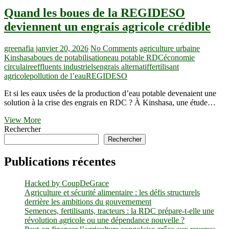
Quand les boues de la REGIDESO
deviennent un engrais agricole crédible
greenafia
janvier 20, 2026
No Comments
agriculture urbaine
Kinshasa
boues de potabilisation
eau potable RDC
économie
circulaire
effluents industriels
engrais alternatif
fertilisant
agricole
pollution de l’eau
REGIDESO
Et si les eaux usées de la production d’eau potable devenaient une
solution à la crise des engrais en RDC ? À Kinshasa, une étude…
Quand
View More
les
Rechercher
boues
Rechercher
de
la
Publications récentes
REGIDESO
deviennent
Hacked by CoupDeGrace
un
Agriculture et sécurité alimentaire : les défis structurels
engrais
derrière les ambitions du gouvernement
agricole
Semences, fertilisants, tracteurs : la RDC prépare-t-elle une
crédible
révolution agricole ou une dépendance nouvelle ?