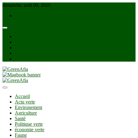
Skip
dimanche, août 09, 2026
to
info@greenafia.com
content
facebook
twitter
instagram
linkedin
Youtube
GreenAfia
Accueil
Actu verte
Environement
Agriculture
Santé
Politique verte
économie verte
Faune