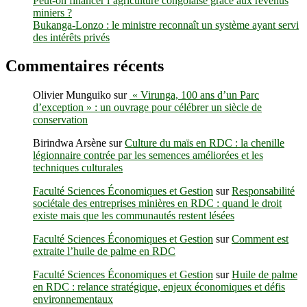
Peut-on financer l’agriculture congolaise grâce aux revenus
miniers ?
Bukanga-Lonzo : le ministre reconnaît un système ayant servi
des intérêts privés
Commentaires récents
Olivier Munguiko
sur
« Virunga, 100 ans d’un Parc
d’exception » : un ouvrage pour célébrer un siècle de
conservation
Birindwa Arsène
sur
Culture du maïs en RDC : la chenille
légionnaire contrée par les semences améliorées et les
techniques culturales
Faculté Sciences Économiques et Gestion
sur
Responsabilité
sociétale des entreprises minières en RDC : quand le droit
existe mais que les communautés restent lésées
Faculté Sciences Économiques et Gestion
sur
Comment est
extraite l’huile de palme en RDC
Faculté Sciences Économiques et Gestion
sur
Huile de palme
en RDC : relance stratégique, enjeux économiques et défis
environnementaux