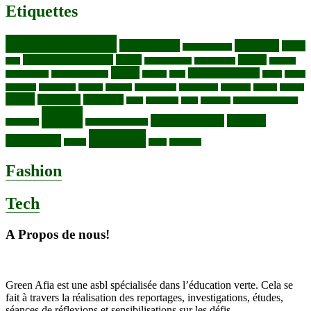
Etiquettes
Bassin du Congo
Biodiversité
Butembo
Cacao
Blocs pétroliers
changement climatique
Coltan
COP30
Café
Congo ya Sika
conservation
covid19
Ebola
Fièvre du charbon
Deforestation
déchets plastiques
elevage
ENK
Forets
Francs
congolais
Gaz naturel
Kasindi
Katanga
Lac Edouard
Lac Edward
Lac Kivu
Makala
Malaria
Mpox
Nord-Kivu
one health
ONG
Paludisme
Parcs
Pecheries
Peuples autochtones
RDC
Santé publique
sécurité
Pharmacie
RDC VS UGANDA
Virunga
alimentaire
Vaches
WWF
épidemies
Fashion
Tech
A Propos de nous!
Green Afia est une asbl spécialisée dans l’éducation verte. Cela se
fait à travers la réalisation des reportages, investigations, études,
séances de réflexions et sensibilisations sur les défis