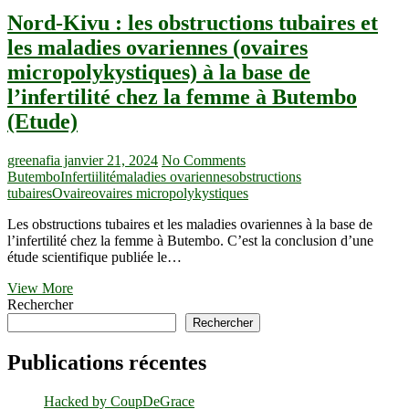
Nord-Kivu : les obstructions tubaires et
les maladies ovariennes (ovaires
micropolykystiques) à la base de
l’infertilité chez la femme à Butembo
(Etude)
greenafia
janvier 21, 2024
No Comments
Butembo
Infertiilité
maladies ovariennes
obstructions
tubaires
Ovaire
ovaires micropolykystiques
Les obstructions tubaires et les maladies ovariennes à la base de
l’infertilité chez la femme à Butembo. C’est la conclusion d’une
étude scientifique publiée le…
Nord-
View More
Kivu
Rechercher
:
Rechercher
les
obstructions
Publications récentes
tubaires
et
Hacked by CoupDeGrace
les