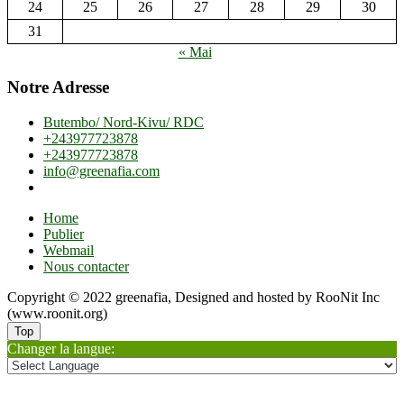
24
25
26
27
28
29
30
31
« Mai
Notre Adresse
Butembo/ Nord-Kivu/ RDC
+243977723878
+243977723878
info@greenafia.com
Home
Publier
Webmail
Nous contacter
Copyright © 2022 greenafia, Designed and hosted by RooNit Inc
(www.roonit.org)
Top
Changer la langue: