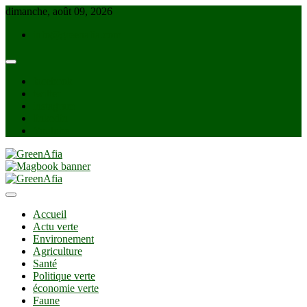
Skip
dimanche, août 09, 2026
to
info@greenafia.com
content
facebook
twitter
instagram
linkedin
Youtube
GreenAfia
Accueil
Actu verte
Environement
Agriculture
Santé
Politique verte
économie verte
Faune