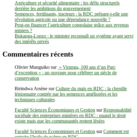
Agriculture et sécurité alimentaire : les défis structurels
maladies
derrière les ambitions du gouvernement
ovariennes
Semences, fertilisants, tracteurs : la RDC prépare-t-elle une
(ovaires
révolution agricole ou une dépendance nouvelle ?
micropolykystiques)
Peut-on financer l’agriculture congolaise grâce aux revenus
à
miniers ?
la
Bukanga-Lonzo : le ministre reconnaît un système ayant servi
base
des intérêts privés
de
l’infertilité
chez
Commentaires récents
la
femme
Olivier Munguiko
sur
« Virunga, 100 ans d’un Parc
à
d’exception » : un ouvrage pour célébrer un siècle de
Butembo
conservation
(Etude)
Birindwa Arsène
sur
Culture du maïs en RDC : la chenille
légionnaire contrée par les semences améliorées et les
techniques culturales
Faculté Sciences Économiques et Gestion
sur
Responsabilité
sociétale des entreprises minières en RDC : quand le droit
existe mais que les communautés restent lésées
Faculté Sciences Économiques et Gestion
sur
Comment est
extraite l’huile de palme en RDC