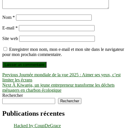
Nom
*
E-mail
*
Site web
Enregistrer mon nom, mon e-mail et mon site dans le navigateur
pour mon prochain commentaire.
Navigation
Previous
Previous
Journée mondiale de la vue 2025 : Aimer ses yeux, c’est
post:
limiter les écrans
de
Next
Next
À Kiwanja, un jeune entrepreneur transforme les déchets
l’article
post:
ménagers en charbon écologique
Rechercher
Rechercher
Publications récentes
Hacked by CoupDeGrace