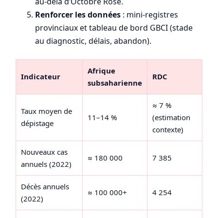
au-delà d’Octobre Rose.
Renforcer les données
: mini-registres
provinciaux et tableau de bord GBCI (stade
au diagnostic, délais, abandon).
Afrique
Indicateur
RDC
subsaharienne
≈ 7 %
Taux moyen de
11–14 %
(estimation
dépistage
contexte)
Nouveaux cas
≈ 180 000
7 385
annuels (2022)
Décès annuels
≈ 100 000+
4 254
(2022)