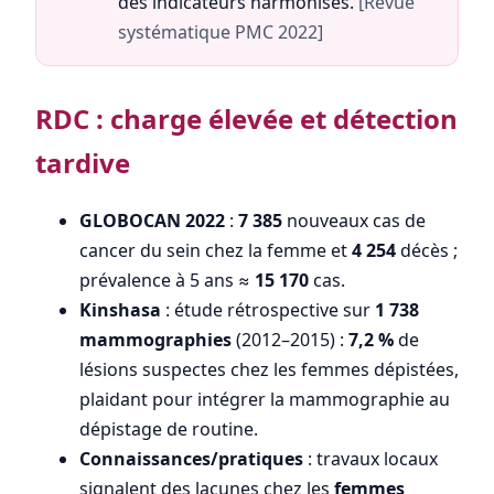
des indicateurs harmonisés.
[Revue
systématique PMC 2022]
RDC : charge élevée et détection
tardive
GLOBOCAN 2022
:
7 385
nouveaux cas de
cancer du sein chez la femme et
4 254
décès ;
prévalence à 5 ans ≈
15 170
cas.
Kinshasa
: étude rétrospective sur
1 738
mammographies
(2012–2015) :
7,2 %
de
lésions suspectes chez les femmes dépistées,
plaidant pour intégrer la mammographie au
dépistage de routine.
Connaissances/pratiques
: travaux locaux
signalent des lacunes chez les
femmes