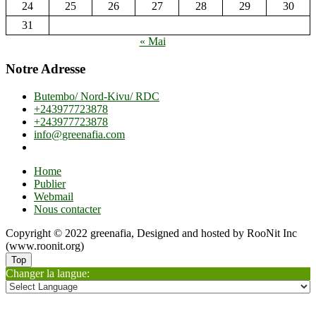
24
25
26
27
28
29
30
31
« Mai
Notre Adresse
Butembo/ Nord-Kivu/ RDC
+243977723878
+243977723878
info@greenafia.com
Home
Publier
Webmail
Nous contacter
Copyright © 2022 greenafia, Designed and hosted by RooNit Inc
(www.roonit.org)
Top
Changer la langue: