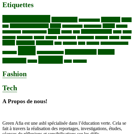
Etiquettes
Bassin du Congo
Biodiversité
Butembo
Cacao
Blocs pétroliers
changement climatique
Coltan
COP30
Café
Congo ya Sika
conservation
covid19
Ebola
Fièvre du charbon
Deforestation
déchets plastiques
elevage
ENK
Forets
Francs
congolais
Gaz naturel
Kasindi
Katanga
Lac Edouard
Lac Edward
Lac Kivu
Makala
Malaria
Mpox
Nord-Kivu
one health
ONG
Paludisme
Parcs
Pecheries
Peuples autochtones
RDC
Santé publique
sécurité
Pharmacie
RDC VS UGANDA
Virunga
alimentaire
Vaches
WWF
épidemies
Fashion
Tech
A Propos de nous!
Green Afia est une asbl spécialisée dans l’éducation verte. Cela se
fait à travers la réalisation des reportages, investigations, études,
séances de réflexions et sensibilisations sur les défis