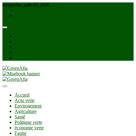
Skip
dimanche, août 09, 2026
to
info@greenafia.com
content
facebook
twitter
instagram
linkedin
Youtube
GreenAfia
Accueil
Actu verte
Environement
Agriculture
Santé
Politique verte
économie verte
Faune