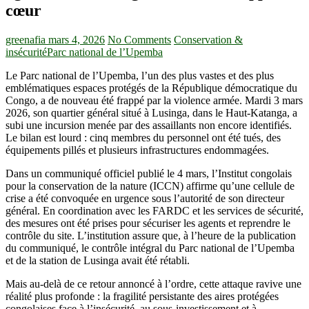
cœur
greenafia
mars 4, 2026
No Comments
Conservation &
insécurité
Parc national de l’Upemba
Le Parc national de l’Upemba, l’un des plus vastes et des plus
emblématiques espaces protégés de la République démocratique du
Congo, a de nouveau été frappé par la violence armée. Mardi 3 mars
2026, son quartier général situé à Lusinga, dans le Haut-Katanga, a
subi une incursion menée par des assaillants non encore identifiés.
Le bilan est lourd : cinq membres du personnel ont été tués, des
équipements pillés et plusieurs infrastructures endommagées.
Dans un communiqué officiel publié le 4 mars, l’Institut congolais
pour la conservation de la nature (ICCN) affirme qu’une cellule de
crise a été convoquée en urgence sous l’autorité de son directeur
général. En coordination avec les FARDC et les services de sécurité,
des mesures ont été prises pour sécuriser les agents et reprendre le
contrôle du site. L’institution assure que, à l’heure de la publication
du communiqué, le contrôle intégral du Parc national de l’Upemba
et de la station de Lusinga avait été rétabli.
Mais au-delà de ce retour annoncé à l’ordre, cette attaque ravive une
réalité plus profonde : la fragilité persistante des aires protégées
congolaises face à l’insécurité, au sous-investissement et à