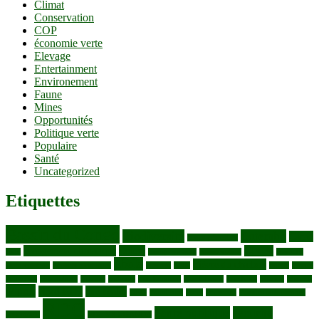
Climat
Conservation
COP
économie verte
Elevage
Entertainment
Environement
Faune
Mines
Opportunités
Politique verte
Populaire
Santé
Uncategorized
Etiquettes
Bassin du Congo
Biodiversité
Butembo
Cacao
Blocs pétroliers
changement climatique
Coltan
COP30
Café
Congo ya Sika
conservation
covid19
Ebola
Fièvre du charbon
Deforestation
déchets plastiques
elevage
ENK
Forets
Francs
congolais
Gaz naturel
Kasindi
Katanga
Lac Edouard
Lac Edward
Lac Kivu
Makala
Malaria
Mpox
Nord-Kivu
one health
ONG
Paludisme
Parcs
Pecheries
Peuples autochtones
RDC
Santé publique
sécurité
Pharmacie
RDC VS UGANDA