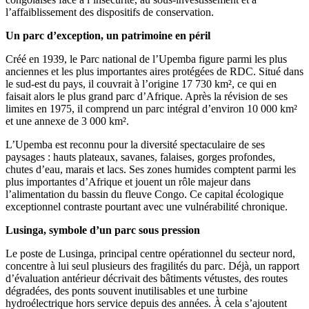
l’affaiblissement des dispositifs de conservation.
Un parc d’exception, un patrimoine en péril
Créé en 1939, le Parc national de l’Upemba figure parmi les plus
anciennes et les plus importantes aires protégées de RDC. Situé dans
le sud-est du pays, il couvrait à l’origine 17 730 km², ce qui en
faisait alors le plus grand parc d’Afrique. Après la révision de ses
limites en 1975, il comprend un parc intégral d’environ 10 000 km²
et une annexe de 3 000 km².
L’Upemba est reconnu pour la diversité spectaculaire de ses
paysages : hauts plateaux, savanes, falaises, gorges profondes,
chutes d’eau, marais et lacs. Ses zones humides comptent parmi les
plus importantes d’Afrique et jouent un rôle majeur dans
l’alimentation du bassin du fleuve Congo. Ce capital écologique
exceptionnel contraste pourtant avec une vulnérabilité chronique.
Lusinga, symbole d’un parc sous pression
Le poste de Lusinga, principal centre opérationnel du secteur nord,
concentre à lui seul plusieurs des fragilités du parc. Déjà, un rapport
d’évaluation antérieur décrivait des bâtiments vétustes, des routes
dégradées, des ponts souvent inutilisables et une turbine
hydroélectrique hors service depuis des années. À cela s’ajoutent