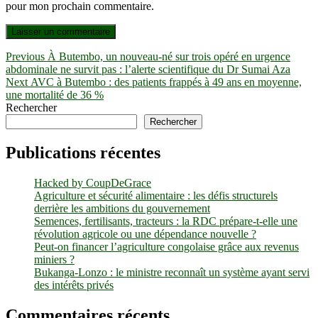
pour mon prochain commentaire.
Navigation
Previous
Previous
À Butembo, un nouveau-né sur trois opéré en urgence
post:
abdominale ne survit pas : l’alerte scientifique du Dr Sumai Aza
de
Next
Next
AVC à Butembo : des patients frappés à 49 ans en moyenne,
l’article
post:
une mortalité de 36 %
Rechercher
Rechercher
Publications récentes
Hacked by CoupDeGrace
Agriculture et sécurité alimentaire : les défis structurels
derrière les ambitions du gouvernement
Semences, fertilisants, tracteurs : la RDC prépare-t-elle une
révolution agricole ou une dépendance nouvelle ?
Peut-on financer l’agriculture congolaise grâce aux revenus
miniers ?
Bukanga-Lonzo : le ministre reconnaît un système ayant servi
des intérêts privés
Commentaires récents