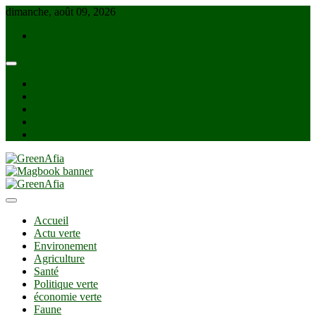
Skip
dimanche, août 09, 2026
to
info@greenafia.com
content
facebook
twitter
instagram
linkedin
Youtube
GreenAfia
Accueil
Actu verte
Environement
Agriculture
Santé
Politique verte
économie verte
Faune