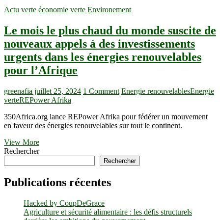
Actu verte
économie verte
Environement
Le mois le plus chaud du monde suscite de
nouveaux appels à des investissements
urgents dans les énergies renouvelables
pour l’Afrique
greenafia
juillet 25, 2024
1 Comment
Energie renouvelables
Energie
verte
REPower Afrika
350Africa.org lance REPower Afrika pour fédérer un mouvement
en faveur des énergies renouvelables sur tout le continent.
Le
View More
mois
Rechercher
le
Rechercher
plus
chaud
Publications récentes
du
monde
Hacked by CoupDeGrace
suscite
Agriculture et sécurité alimentaire : les défis structurels
de