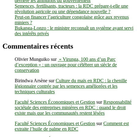
derrière les ambitions du gouvernement
nouveaux
Semences, fertilisants, tracteurs : la RDC prépare-t-elle une
appels
révolution agricole ou une dépendance nouvelle ?
à
Peut-on financer l’agriculture congolaise grâce aux revenus
des
miniers ?
investissements
Bukanga-Lonzo : le ministre reconnaît un système ayant servi
urgents
des intérêts privés
dans
les
énergies
Commentaires récents
renouvelables
pour
Olivier Munguiko
sur
« Virunga, 100 ans d’un Parc
l’Afrique
d’exception » : un ouvrage pour célébrer un siècle de
conservation
Birindwa Arsène
sur
Culture du maïs en RDC : la chenille
légionnaire contrée par les semences améliorées et les
techniques culturales
Faculté Sciences Économiques et Gestion
sur
Responsabilité
sociétale des entreprises minières en RDC : quand le droit
existe mais que les communautés restent lésées
Faculté Sciences Économiques et Gestion
sur
Comment est
extraite l’huile de palme en RDC