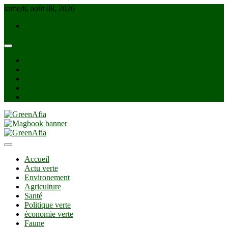
Skip
samedi, août 08, 2026
to
info@greenafia.com
content
facebook
twitter
instagram
linkedin
Youtube
GreenAfia
Accueil
Actu verte
Environement
Agriculture
Santé
Politique verte
économie verte
Faune