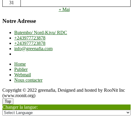
31
« Mai
Notre Adresse
Butembo/ Nord-Kivu/ RDC
+243977723878
+243977723878
info@greenafia.com
Home
Publier
Webmail
Nous contacter
Copyright © 2022 greenafia, Designed and hosted by RooNit Inc
(www.roonit.org)
Top
Changer la langue: