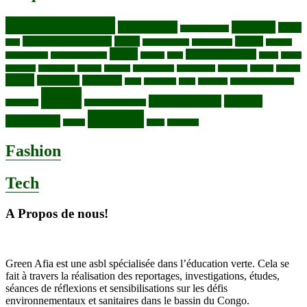
Bassin du Congo
Biodiversité
Butembo
Cacao
Blocs pétroliers
changement climatique
Coltan
COP30
Café
Congo ya Sika
conservation
covid19
Ebola
Fièvre du charbon
Deforestation
déchets plastiques
elevage
ENK
Forets
Francs
congolais
Gaz naturel
Kasindi
Katanga
Lac Edouard
Lac Edward
Lac Kivu
Makala
Malaria
Mpox
Nord-Kivu
one health
ONG
Paludisme
Parcs
Pecheries
Peuples autochtones
RDC
Santé publique
sécurité
Pharmacie
RDC VS UGANDA
Virunga
alimentaire
Vaches
WWF
épidemies
Fashion
Tech
A Propos de nous!
Green Afia est une asbl spécialisée dans l’éducation verte. Cela se
fait à travers la réalisation des reportages, investigations, études,
séances de réflexions et sensibilisations sur les défis
environnementaux et sanitaires dans le bassin du Congo.