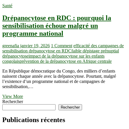
Santé
Drépanocytose en RDC : pourquoi la
sensibilisation échoue malgré un
programme national
greenafia
janvier 19, 2026
1 Comment
efficacité des campagnes de
sensibilisation drépanocytose en RDC
faible dépistage prénuptial
drépanocytose
impact de la drépanocytose sur les enfants
congolais
prévention de la drépanocytose en Afrique centrale
En République démocratique du Congo, des milliers d’enfants
naissent chaque année avec la drépanocytose. Pourtant, malgré
l’existence d’un programme national et de campagnes de
sensibilisation,…
Drépanocytose
View More
en
Rechercher
RDC
Rechercher
:
pourquoi
Publications récentes
la
sensibilisation