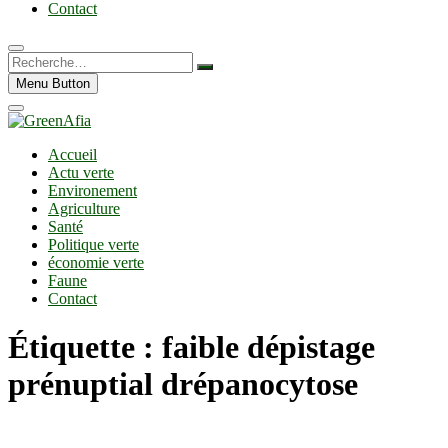
Contact
Recherche…
Menu Button
Accueil
Actu verte
Environement
Agriculture
Santé
Politique verte
économie verte
Faune
Contact
Étiquette :
faible dépistage
prénuptial drépanocytose