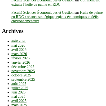
Faculté Sciences Économiques et Gestion
sur
Comment est
extraite l’huile de palme en RDC
Faculté Sciences Économiques et Gestion
sur
Huile de palme
en RDC : relance stratégique, enjeux économiques et défis
environnementaux
Archives
août 2026
mai 2026
avril 2026
mars 2026
février 2026
janvier 2026
décembre 2025
novembre 2025
octobre 2025
septembre 2025
août 2025
juillet 2025
juin 2025
mai 2025
avril 2025
mars 2025