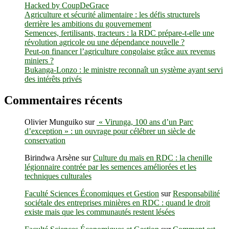
Hacked by CoupDeGrace
échoue
Agriculture et sécurité alimentaire : les défis structurels
malgré
derrière les ambitions du gouvernement
un
Semences, fertilisants, tracteurs : la RDC prépare-t-elle une
programme
révolution agricole ou une dépendance nouvelle ?
national
Peut-on financer l’agriculture congolaise grâce aux revenus
miniers ?
Bukanga-Lonzo : le ministre reconnaît un système ayant servi
des intérêts privés
Commentaires récents
Olivier Munguiko
sur
« Virunga, 100 ans d’un Parc
d’exception » : un ouvrage pour célébrer un siècle de
conservation
Birindwa Arsène
sur
Culture du maïs en RDC : la chenille
légionnaire contrée par les semences améliorées et les
techniques culturales
Faculté Sciences Économiques et Gestion
sur
Responsabilité
sociétale des entreprises minières en RDC : quand le droit
existe mais que les communautés restent lésées