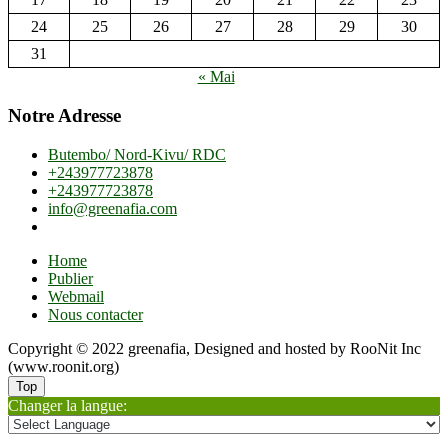
24
25
26
27
28
29
30
31
« Mai
Notre Adresse
Butembo/ Nord-Kivu/ RDC
+243977723878
+243977723878
info@greenafia.com
Home
Publier
Webmail
Nous contacter
Copyright © 2022 greenafia, Designed and hosted by RooNit Inc
(www.roonit.org)
Top
Changer la langue: