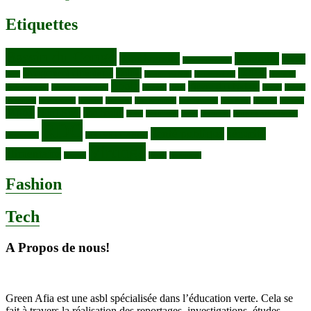
Etiquettes
Bassin du Congo
Biodiversité
Butembo
Cacao
Blocs pétroliers
changement climatique
Coltan
COP30
Café
Congo ya Sika
conservation
covid19
Ebola
Fièvre du charbon
Deforestation
déchets plastiques
elevage
ENK
Forets
Francs
congolais
Gaz naturel
Kasindi
Katanga
Lac Edouard
Lac Edward
Lac Kivu
Makala
Malaria
Mpox
Nord-Kivu
one health
ONG
Paludisme
Parcs
Pecheries
Peuples autochtones
RDC
Santé publique
sécurité
Pharmacie
RDC VS UGANDA
Virunga
alimentaire
Vaches
WWF
épidemies
Fashion
Tech
A Propos de nous!
Green Afia est une asbl spécialisée dans l’éducation verte. Cela se
fait à travers la réalisation des reportages, investigations, études,