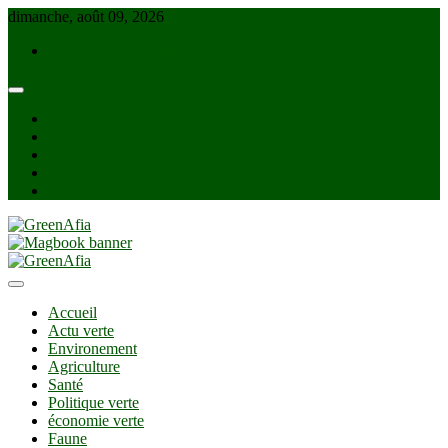
Skip
dimanche, août 09, 2026
to
info@greenafia.com
content
facebook
twitter
instagram
linkedin
Youtube
GreenAfia
Accueil
Actu verte
Environement
Agriculture
Santé
Politique verte
économie verte
Faune