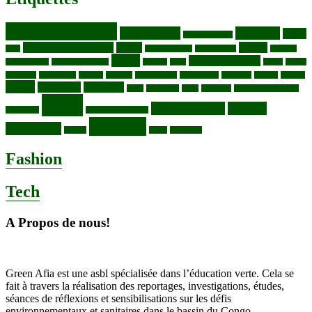
Bassin du Congo
Biodiversité
Butembo
Cacao
Blocs pétroliers
changement climatique
Coltan
COP30
Café
Congo ya Sika
conservation
covid19
Ebola
Fièvre du charbon
Deforestation
déchets plastiques
elevage
ENK
Forets
Francs
congolais
Gaz naturel
Kasindi
Katanga
Lac Edouard
Lac Edward
Lac Kivu
Makala
Malaria
Mpox
Nord-Kivu
one health
ONG
Paludisme
Parcs
Pecheries
Peuples autochtones
RDC
Santé publique
sécurité
Pharmacie
RDC VS UGANDA
Virunga
alimentaire
Vaches
WWF
épidemies
Fashion
Tech
A Propos de nous!
Green Afia est une asbl spécialisée dans l’éducation verte. Cela se
fait à travers la réalisation des reportages, investigations, études,
séances de réflexions et sensibilisations sur les défis
environnementaux et sanitaires dans le bassin du Congo.