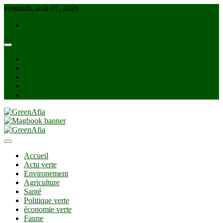
Skip
vendredi, août 07, 2026
to
info@greenafia.com
content
facebook
twitter
instagram
linkedin
Youtube
GreenAfia
Accueil
Actu verte
Environement
Agriculture
Santé
Politique verte
économie verte
Faune