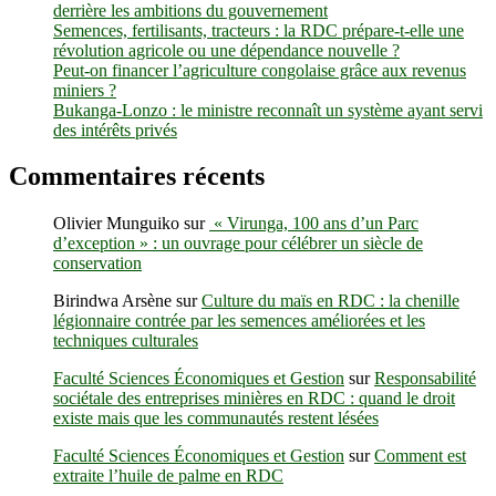
derrière les ambitions du gouvernement
aux
Semences, fertilisants, tracteurs : la RDC prépare-t-elle une
mutuelles
révolution agricole ou une dépendance nouvelle ?
de
Peut-on financer l’agriculture congolaise grâce aux revenus
santé
miniers ?
?
Bukanga-Lonzo : le ministre reconnaît un système ayant servi
L’expérience
des intérêts privés
de
la
mutuelle
Commentaires récents
de
Katwa
Olivier Munguiko
sur
« Virunga, 100 ans d’un Parc
passée
d’exception » : un ouvrage pour célébrer un siècle de
au
conservation
crible
d’une
Birindwa Arsène
sur
Culture du maïs en RDC : la chenille
recherche
légionnaire contrée par les semences améliorées et les
scientifique
techniques culturales
Faculté Sciences Économiques et Gestion
sur
Responsabilité
sociétale des entreprises minières en RDC : quand le droit
existe mais que les communautés restent lésées
Faculté Sciences Économiques et Gestion
sur
Comment est
extraite l’huile de palme en RDC