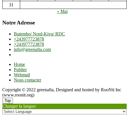
31
« Mai
Notre Adresse
Butembo/ Nord-Kivu/ RDC
+243977723878
+243977723878
info@greenafia.com
Home
Publier
Webmail
Nous contacter
Copyright © 2022 greenafia, Designed and hosted by RooNit Inc
(www.roonit.org)
Top
Changer la langue: