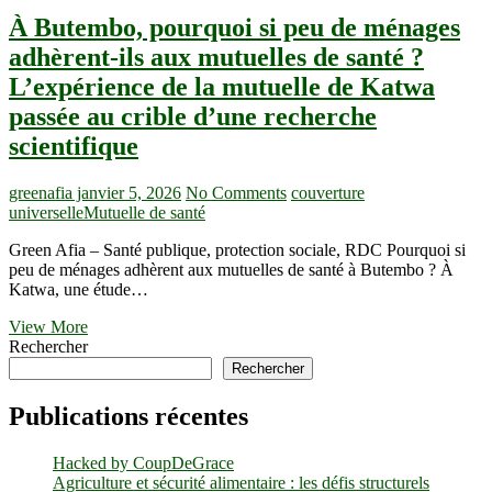
À Butembo, pourquoi si peu de ménages
adhèrent-ils aux mutuelles de santé ?
L’expérience de la mutuelle de Katwa
passée au crible d’une recherche
scientifique
greenafia
janvier 5, 2026
No Comments
couverture
universelle
Mutuelle de santé
Green Afia – Santé publique, protection sociale, RDC Pourquoi si
peu de ménages adhèrent aux mutuelles de santé à Butembo ? À
Katwa, une étude…
À
View More
Butembo,
Rechercher
pourquoi
Rechercher
si
peu
Publications récentes
de
ménages
Hacked by CoupDeGrace
adhèrent-
Agriculture et sécurité alimentaire : les défis structurels
ils