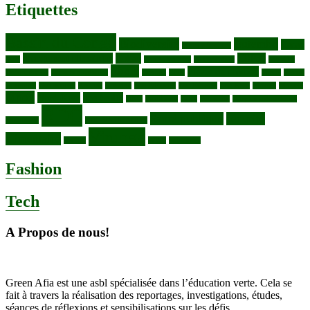
Etiquettes
Bassin du Congo
Biodiversité
Butembo
Cacao
Blocs pétroliers
changement climatique
Coltan
COP30
Café
Congo ya Sika
conservation
covid19
Ebola
Fièvre du charbon
Deforestation
déchets plastiques
elevage
ENK
Forets
Francs
congolais
Gaz naturel
Kasindi
Katanga
Lac Edouard
Lac Edward
Lac Kivu
Makala
Malaria
Mpox
Nord-Kivu
one health
ONG
Paludisme
Parcs
Pecheries
Peuples autochtones
RDC
Santé publique
sécurité
Pharmacie
RDC VS UGANDA
Virunga
alimentaire
Vaches
WWF
épidemies
Fashion
Tech
A Propos de nous!
Green Afia est une asbl spécialisée dans l’éducation verte. Cela se
fait à travers la réalisation des reportages, investigations, études,
séances de réflexions et sensibilisations sur les défis