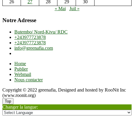
26
27
28
29
30
« Mai
Juil »
Notre Adresse
Butembo/ Nord-Kivu/ RDC
+243977723878
+243977723878
info@greenafia.com
Home
Publier
Webmail
Nous contacter
Copyright © 2022 greenafia, Designed and hosted by RooNit Inc
(www.roonit.org)
Top
Changer la langue: