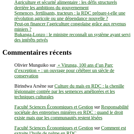
Agriculture et sécurité alimentaire : les défis structurels
sont
derrière les ambitions du gouvernement
consultés
Semences, fertilisants, tracteurs : la RDC prépare-t-elle une
par
révolution agricole ou une dépendance nouvelle ?
FEPSI
Peut-on financer l’agriculture congolaise grâce aux revenus
chaque
miniers ?
jour
Bukanga-Lonzo : le ministre reconnaît un système ayant servi
des intérêts privés
Commentaires récents
Olivier Munguiko
sur
« Virunga, 100 ans d’un Parc
d’exception » : un ouvrage pour célébrer un siècle de
conservation
Birindwa Arsène
sur
Culture du maïs en RDC : la chenille
légionnaire contrée par les semences améliorées et les
techniques culturales
Faculté Sciences Économiques et Gestion
sur
Responsabilité
sociétale des entreprises minières en RDC : quand le droit
existe mais que les communautés restent lésées
Faculté Sciences Économiques et Gestion
sur
Comment est
extraite l’huile de palme en RDC