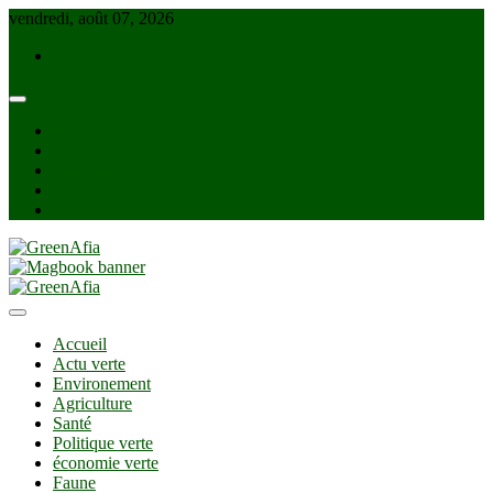
Skip
vendredi, août 07, 2026
to
info@greenafia.com
content
facebook
twitter
instagram
linkedin
Youtube
GreenAfia
Accueil
Actu verte
Environement
Agriculture
Santé
Politique verte
économie verte
Faune