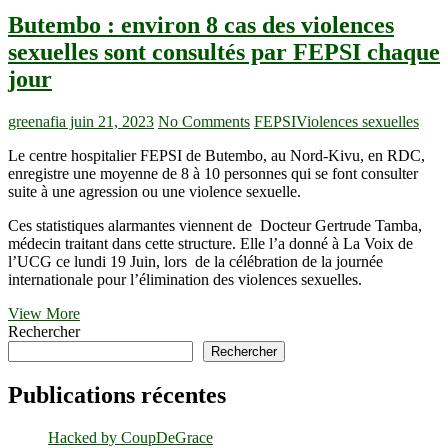
Butembo : environ 8 cas des violences
sexuelles sont consultés par FEPSI chaque
jour
greenafia
juin 21, 2023
No Comments
FEPSI
Violences sexuelles
Le centre hospitalier FEPSI de Butembo, au Nord-Kivu, en RDC,
enregistre une moyenne de 8 à 10 personnes qui se font consulter
suite à une agression ou une violence sexuelle.
Ces statistiques alarmantes viennent de Docteur Gertrude Tamba,
médecin traitant dans cette structure. Elle l’a donné à La Voix de
l’UCG ce lundi 19 Juin, lors de la célébration de la journée
internationale pour l’élimination des violences sexuelles.
Butembo
View More
:
Rechercher
environ
Rechercher
8
cas
Publications récentes
des
violences
Hacked by CoupDeGrace
sexuelles