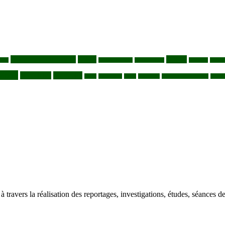
changement climatique
Coltan
COP30
Café
Congo ya Sika
conservation
covid19
Defore
Mpox
Nord-Kivu
one health
ONG
Paludisme
Parcs
Pecheries
Peuples autochtones
Pharm
à travers la réalisation des reportages, investigations, études, séances d