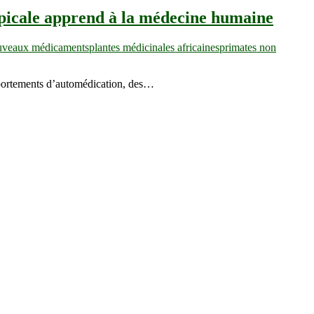
opicale apprend à la médecine humaine
uveaux médicaments
plantes médicinales africaines
primates non
omportements d’automédication, des…