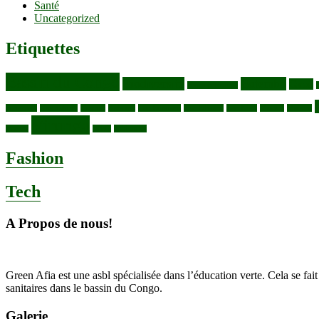
Santé
Uncategorized
Etiquettes
Bassin du Congo
Biodiversité
Butembo
Cacao
Blocs pétroliers
congolais
Gaz naturel
Kasindi
Katanga
Lac Edouard
Lac Edward
Lac Kivu
Makala
Malaria
Virunga
Vaches
WWF
épidemies
Fashion
Tech
A Propos de nous!
Green Afia est une asbl spécialisée dans l’éducation verte. Cela se fait 
sanitaires dans le bassin du Congo.
Galerie