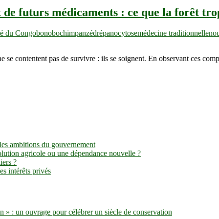
 de futurs médicaments : ce que la forêt tr
ité du Congo
bonobo
chimpanzé
drépanocytose
médecine traditionnelle
no
ne se contentent pas de survivre : ils se soignent. En observant ces c
ère les ambitions du gouvernement
évolution agricole ou une dépendance nouvelle ?
iers ?
s intérêts privés
 » : un ouvrage pour célébrer un siècle de conservation