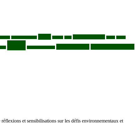
Ebola
Fièvre du charbon
station
déchets plastiques
elevage
ENK
Forets
Francs
RDC
Santé publique
sécurité alimentaire
acie
RDC VS UGANDA
e réflexions et sensibilisations sur les défis environnementaux et