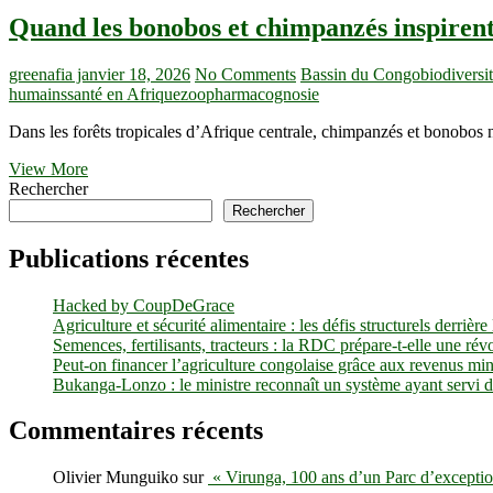
Quand les bonobos et chimpanzés inspirent
greenafia
janvier 18, 2026
No Comments
Bassin du Congo
biodivers
humains
santé en Afrique
zoopharmacognosie
Dans les forêts tropicales d’Afrique centrale, chimpanzés et bonobos 
Quand
View More
les
Rechercher
bonobos
Rechercher
et
chimpanzés
Publications récentes
inspirent
de
Hacked by CoupDeGrace
futurs
Agriculture et sécurité alimentaire : les défis structurels derri
médicaments
Semences, fertilisants, tracteurs : la RDC prépare-t-elle une r
:
Peut-on financer l’agriculture congolaise grâce aux revenus min
ce
Bukanga-Lonzo : le ministre reconnaît un système ayant servi de
que
la
forêt
Commentaires récents
tropicale
apprend
Olivier Munguiko
sur
« Virunga, 100 ans d’un Parc d’exception
à