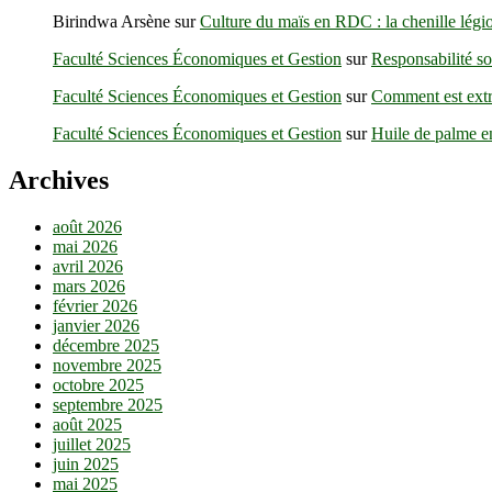
la
Birindwa Arsène
sur
Culture du maïs en RDC : la chenille légio
médecine
humaine
Faculté Sciences Économiques et Gestion
sur
Responsabilité so
Faculté Sciences Économiques et Gestion
sur
Comment est extr
Faculté Sciences Économiques et Gestion
sur
Huile de palme e
Archives
août 2026
mai 2026
avril 2026
mars 2026
février 2026
janvier 2026
décembre 2025
novembre 2025
octobre 2025
septembre 2025
août 2025
juillet 2025
juin 2025
mai 2025