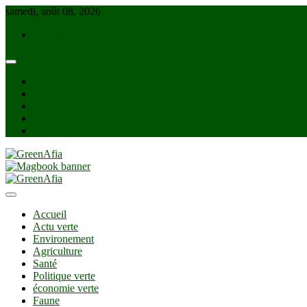
Skip
samedi, août 08, 2026
to
info@greenafia.com
content
facebook
twitter
instagram
linkedin
Youtube
GreenAfia
Accueil
Actu verte
Environement
Agriculture
Santé
Politique verte
économie verte
Faune