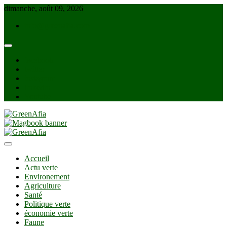
Skip
dimanche, août 09, 2026
to
info@greenafia.com
content
facebook
twitter
instagram
linkedin
Youtube
GreenAfia
Accueil
Actu verte
Environement
Agriculture
Santé
Politique verte
économie verte
Faune