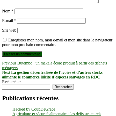
Nom
*
E-mail
*
Site web
Enregistrer mon nom, mon e-mail et mon site dans le navigateur
pour mon prochain commentaire.
Navigation
Previous
Previous
Butembo : un makala écolo produit à partir des déchets
post:
ménagers
de
Next
Next
La gestion décentralisée de l’ivoire et d’autres stocks
l’article
post:
alimente le commerce illicite d’espèces sauvages en RDC
Rechercher
Rechercher
Publications récentes
Hacked by CoupDeGrace
Agriculture et sécurité alimentaire : les défis structurels