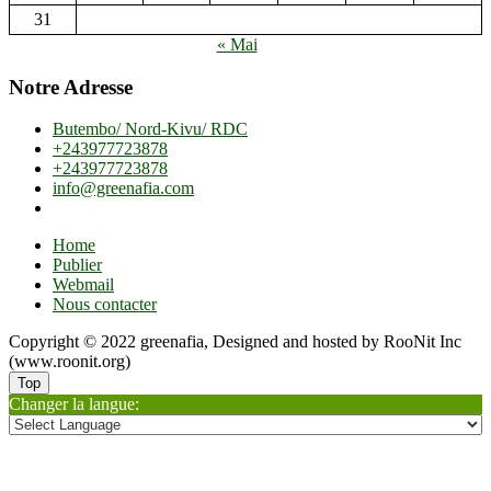
31
« Mai
Notre Adresse
Butembo/ Nord-Kivu/ RDC
+243977723878
+243977723878
info@greenafia.com
Home
Publier
Webmail
Nous contacter
Copyright © 2022 greenafia, Designed and hosted by RooNit Inc
(www.roonit.org)
Top
Changer la langue: