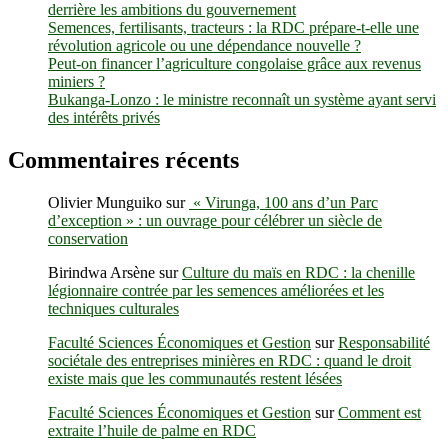
derrière les ambitions du gouvernement
Semences, fertilisants, tracteurs : la RDC prépare-t-elle une
révolution agricole ou une dépendance nouvelle ?
Peut-on financer l’agriculture congolaise grâce aux revenus
miniers ?
Bukanga-Lonzo : le ministre reconnaît un système ayant servi
des intérêts privés
Commentaires récents
Olivier Munguiko
sur
« Virunga, 100 ans d’un Parc
d’exception » : un ouvrage pour célébrer un siècle de
conservation
Birindwa Arsène
sur
Culture du maïs en RDC : la chenille
légionnaire contrée par les semences améliorées et les
techniques culturales
Faculté Sciences Économiques et Gestion
sur
Responsabilité
sociétale des entreprises minières en RDC : quand le droit
existe mais que les communautés restent lésées
Faculté Sciences Économiques et Gestion
sur
Comment est
extraite l’huile de palme en RDC