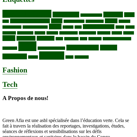
Bassin du Congo
Biodiversité
Butembo
Cacao
Blocs pétroliers
changement climatique
Coltan
COP30
Café
Congo ya Sika
conservation
covid19
Ebola
Fièvre du charbon
Deforestation
déchets plastiques
elevage
ENK
Forets
Francs
congolais
Gaz naturel
Kasindi
Katanga
Lac Edouard
Lac Edward
Lac Kivu
Makala
Malaria
Mpox
Nord-Kivu
one health
ONG
Paludisme
Parcs
Pecheries
Peuples autochtones
RDC
Santé publique
sécurité
Pharmacie
RDC VS UGANDA
Virunga
alimentaire
Vaches
WWF
épidemies
Fashion
Tech
A Propos de nous!
Green Afia est une asbl spécialisée dans l’éducation verte. Cela se
fait à travers la réalisation des reportages, investigations, études,
séances de réflexions et sensibilisations sur les défis
environnementaux et sanitaires dans le bassin du Congo.