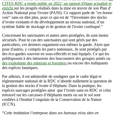
CITES RDC a rendu public en 2022, un rapport d'étape actualisé et
enrichi
sur les progrès réalisés dans la mise en œuvre de son Plan d'
Action National pour l'ivoire (PANI). Ce rapport parle de “
en bonne
voie
” sans en dire plus, pour ce qui est de “l'inventaire des stocks
d’ivoire existants et du développement au niveau national, d’un
système fiable de stockage et de gestion de l'ivoire confisqué.”
Concernant les sanctuaires et autres aires protégées, ils sont moins
sécurisés. Pour le cas des sanctuaires qui sont gérés par des
particuliers, ces derniers organisent eux-mêmes la garde. Alors que
pour d'autres, y compris les parcs nationaux, ils sont protégés par
des éco-gardes souvent en sous-effectifs et mal équipés. Ce qui les
prédisposent à des intrusions des braconniers des groupes armés ou
des exploitants des minerais et forestiers
ou encore des trafiquants
des espèces fauniques.
Par ailleurs, il est admissible de souligner que le cadre légal et
réglementaire national de la RDC n’aborde nullement la question de
la gestion des stocks d’ivoire d’éléphant. Dans la pratique, les
espèces sauvages protégées ainsi que l’ivoire saisi en RDC et celui
retrouvé sur les carcasses d’éléphants morts ou sur le sol sont
confiées à l'Institut Congolais de la Conservation de la Nature
(ICCN).
“
Cette institution l’entrepose dans ses bureaux et/ou sites en