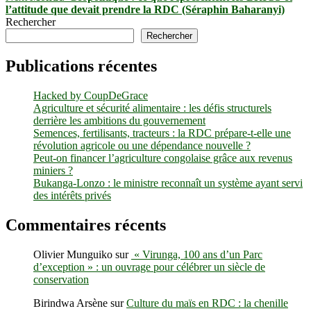
post:
l’attitude que devait prendre la RDC (Séraphin Baharanyi)
Rechercher
Rechercher
Publications récentes
Hacked by CoupDeGrace
Agriculture et sécurité alimentaire : les défis structurels
derrière les ambitions du gouvernement
Semences, fertilisants, tracteurs : la RDC prépare-t-elle une
révolution agricole ou une dépendance nouvelle ?
Peut-on financer l’agriculture congolaise grâce aux revenus
miniers ?
Bukanga-Lonzo : le ministre reconnaît un système ayant servi
des intérêts privés
Commentaires récents
Olivier Munguiko
sur
« Virunga, 100 ans d’un Parc
d’exception » : un ouvrage pour célébrer un siècle de
conservation
Birindwa Arsène
sur
Culture du maïs en RDC : la chenille