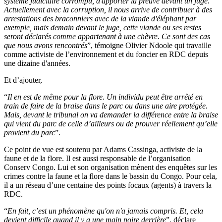
système judiciaire corrompu, d'apporter la preuve devant un juge.
Actuellement avec la corruption, il nous arrive de contribuer à des
arrestations des braconniers avec de la viande d'éléphant par
exemple, mais demain devant le juge, cette viande ou ses restes
seront déclarés comme appartenant à une chèvre. Ce sont des cas
que nous avons rencontrés
”, témoigne Olivier Ndoole qui travaille
comme activiste de l’environnement et du foncier en RDC depuis
une dizaine d'années.
Et d’ajouter,
“
Il en est de même pour la flore. Un individu peut être arrêté en
train de faire de la braise dans le parc ou dans une aire protégée.
Mais, devant le tribunal on va demander la différence entre la braise
qui vient du parc de celle d’ailleurs ou de prouver réellement qu’elle
provient du parc
”.
Ce point de vue est soutenu par Adams Cassinga, activiste de la
faune et de la flore. Il est aussi responsable de l’organisation
Conserv Congo. Lui et son organisation mènent des enquêtes sur les
crimes contre la faune et la flore dans le bassin du Congo. Pour cela,
il a un réseau d’une centaine des points focaux (agents) à travers la
RDC.
“
En fait, c’est un phénomène qu'on n'a jamais compris. Et, cela
devient difficile quand il y a une main noire derrière
”, déclare