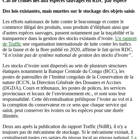
Cas de crimes liés aux espèces sauvages en RDC par espèce
Des lois existantes, mais muettes sur le stockage des objets saisis
Les efforts nationaux de lutte contre le braconnage et contre le
commerce illégal des produits, sous produits d’éléphant ainsi que
d'autres espèces sauvages, passent notamment par la traçabilité et la
transparence dans la gestion des stocks existants d’ivoire.
Un rapport
de Traffic
une organisation internationale de lutte contre les trafics
de la faune et de la flore publié en 2020, affirme le fait qu'en RDC,
“il
n’existe pas de système national de gestion des stocks d'ivoire”
.
Les stocks d’ivoire sont dispersés au sein de plusieurs structures
étatiques notamment la Banque Centrale du Congo (BCC), les
postes de patrouilles de l’Institut congolais de la Conservation de la
nature (ICCN, la Direction Générale des Douanes et Accises
(DGDA), Cours et tribunaux, les postes de polices, les services
provinciaux et locaux de l’environnement etc., et sont sous leur
responsabilité. Cette décentralisation prédispose l’ivoire au vol et à
la corruption du conservateur en ce sens que chaque service qui
saisit, peut conserver les ivoires ou les espèces pour une durée
illimitée.
Deux ans après la publication du rapport Traffic (NdlR), il n'y a
toujours pas de mécanisme de stockage. Si le mécanisme existait, il
centraliserait toutes ces saisies du niveau local au niveau national.
La