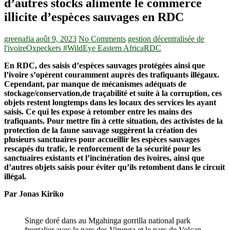
d’autres stocks alimente le commerce
illicite d’espèces sauvages en RDC
greenafia
août 9, 2023
No Comments
gestion décentralisée de
l'ivoire
Oxpeckers #WildEye Eastern Africa
RDC
En RDC, des saisis d’espèces sauvages protégées ainsi que
l’ivoire s’opèrent couramment auprès des trafiquants illégaux.
Cependant, par manque de mécanismes adéquats de
stockage/conservation,de traçabilité et suite à la corruption, ces
objets restent longtemps dans les locaux des services les ayant
saisis. Ce qui les expose à retomber entre les mains des
trafiquants. Pour mettre fin à cette situation, des activistes de la
protection de la faune sauvage suggèrent la création des
plusieurs sanctuaires pour accueillir les espèces sauvages
rescapés du trafic, le renforcement de la sécurité pour les
sanctuaires existants et l’incinération des ivoires, ainsi que
d’autres objets saisis pour éviter qu’ils retombent dans le circuit
illégal.
Par Jonas Kiriko
Singe doré dans au Mgahinga gorrilla national park
frontalier avec le parc des Virunga et le parc de Volcan,