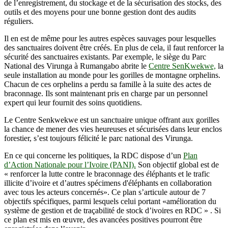
de l’enregistrement, du stockage et de la sécurisation des stocks, des
outils et des moyens pour une bonne gestion dont des audits
réguliers.
Il en est de même pour les autres espèces sauvages pour lesquelles
des sanctuaires doivent être créés. En plus de cela, il faut renforcer la
sécurité des sanctuaires existants. Par exemple, le siège du Parc
National des Virunga à Rumangabo abrite le
Centre SenKwekwe,
la
seule installation au monde pour les gorilles de montagne orphelins.
Chacun de ces orphelins a perdu sa famille à la suite des actes de
braconnage. Ils sont maintenant pris en charge par un personnel
expert qui leur fournit des soins quotidiens.
Le Centre Senkwekwe est un sanctuaire unique offrant aux gorilles
la chance de mener des vies heureuses et sécurisées dans leur enclos
forestier, s’est toujours félicité le parc national des Virunga.
En ce qui concerne les politiques, la RDC dispose d’un
Plan
d’Action Nationale pour l’Ivoire (PANI).
Son objectif global est de
« renforcer la lutte contre le braconnage des éléphants et le trafic
illicite d’ivoire et d’autres spécimens d'éléphants en collaboration
avec tous les acteurs concernés». Ce plan s’articule autour de 7
objectifs spécifiques, parmi lesquels celui portant «amélioration du
système de gestion et de traçabilité de stock d’ivoires en RDC » . Si
ce plan est mis en œuvre, des avancées positives pourront être