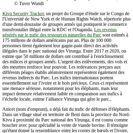
© Tuver Wundi
Kivu Security Tracker
, un projet du Groupe d'étude sur le Congo de
l'Université de New York et de Human Rights Watch, répertorie plus
d'une demi-douzaine de groupes armés qui pratiquent le commerce
transfrontalier illégal entre la RDC et l'Ouganda.
Les revenus
générés par le trafic des ressources naturelles du Parc
sont estimés à
175 millions de dollars américains par an. Plus de 100 000
personnes tirent également leur gagne-pain direct des activités
illégales dans le parc national des Virunga. Entre 2017 et 2020, on
estime que 50 millions de dollars ont contribué à l'enrichissement
des milices et groupes armés. L'argent des enlèvements, des vols et
des meurtres renforce leur pouvoir. Les redevances perçues aux
différents péages établis aléatoirement représentent également des
revenus indirects du Parc. Les trafics internationaux portent
essentiellement sur l’ivoire et le bois précieux. Ceux-ci représentent
une menace sérieuse, notamment pour les éléphants, mais leur
impact demeure relativement faible en comparaison aux trafics à
l’échelle locale, estime l’alliance Virunga qui gère le parc..
Anicet (nom d'emprunt), a déjà fait du trafic de défenses d'éléphants.
Dans un village situé en territoire de Beni dans la province du Nord-
Kivu à proximité du Parc national des Virunga, il est connu comme
boucher avec pour spécialité la vente de viande bovine. Il témoigne
qu'étant donné la ressemblance entre les cornes de bœufs et l'ivoire,