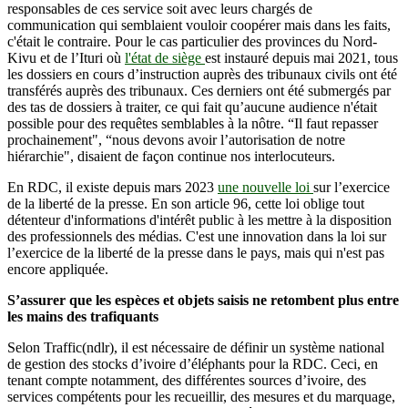
responsables de ces service soit avec leurs chargés de
communication qui semblaient vouloir coopérer mais dans les faits,
c'était le contraire. Pour le cas particulier des provinces du Nord-
Kivu et de l’Ituri où
l'état de siège
est instauré depuis mai 2021, tous
les dossiers en cours d’instruction auprès des tribunaux civils ont été
transférés auprès des tribunaux. Ces derniers ont été submergés par
des tas de dossiers à traiter, ce qui fait qu’aucune audience n'était
possible pour des requêtes semblables à la nôtre. “Il faut repasser
prochainement", “nous devons avoir l’autorisation de notre
hiérarchie", disaient de façon continue nos interlocuteurs.
En RDC, il existe depuis mars 2023
une nouvelle loi
sur l’exercice
de la liberté de la presse. En son article 96, cette loi oblige tout
détenteur d'informations d'intérêt public à les mettre à la disposition
des professionnels des médias. C'est une innovation dans la loi sur
l’exercice de la liberté de la presse dans le pays, mais qui n'est pas
encore appliquée.
S’assurer que les espèces et objets saisis ne retombent plus entre
les mains des trafiquants
Selon Traffic(ndlr), il est nécessaire de définir un système national
de gestion des stocks d’ivoire d’éléphants pour la RDC. Ceci, en
tenant compte notamment, des différentes sources d’ivoire, des
services compétents pour les recueillir, des mesures et du marquage,