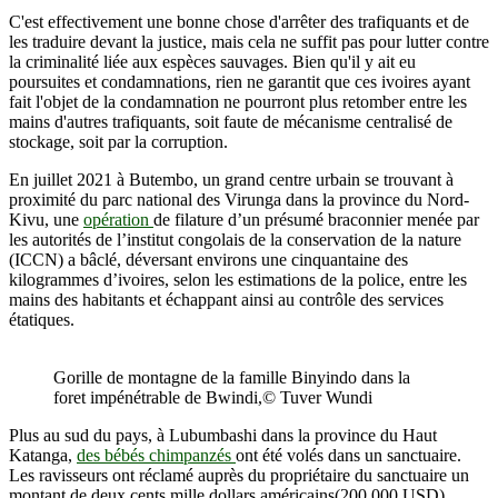
C'est effectivement une bonne chose d'arrêter des trafiquants et de
les traduire devant la justice, mais cela ne suffit pas pour lutter contre
la criminalité liée aux espèces sauvages. Bien qu'il y ait eu
poursuites et condamnations, rien ne garantit que ces ivoires ayant
fait l'objet de la condamnation ne pourront plus retomber entre les
mains d'autres trafiquants, soit faute de mécanisme centralisé de
stockage, soit par la corruption.
En juillet 2021 à Butembo, un grand centre urbain se trouvant à
proximité du parc national des Virunga dans la province du Nord-
Kivu, une
opération
de filature d’un présumé braconnier menée par
les autorités de l’institut congolais de la conservation de la nature
(ICCN) a bâclé, déversant environs une cinquantaine des
kilogrammes d’ivoires, selon les estimations de la police, entre les
mains des habitants et échappant ainsi au contrôle des services
étatiques.
Gorille de montagne de la famille Binyindo dans la
foret impénétrable de Bwindi,© Tuver Wundi
Plus au sud du pays, à Lubumbashi dans la province du Haut
Katanga,
des bébés chimpanzés
ont été volés dans un sanctuaire.
Les ravisseurs ont réclamé auprès du propriétaire du sanctuaire un
montant de deux cents mille dollars américains(200.000 USD),