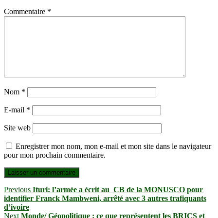
Commentaire
*
Nom
*
E-mail
*
Site web
Enregistrer mon nom, mon e-mail et mon site dans le navigateur
pour mon prochain commentaire.
Navigation
Previous
Previous
Ituri: l’armée a écrit au CB de la MONUSCO pour
post:
identifier Franck Mambweni, arrêté avec 3 autres trafiquants
de
d’ivoire
l’article
Next
Next
Monde/ Géopolitique : ce que représentent les BRICS et