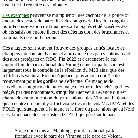
avant de lui remettre ces animaux .
Les exemples
peuvent se multiplier où des cachots de la police ou
encore des postes de patrouilles des rangers de l'institut congolais
pour la conservation de la nature sont attaqués et dépossédés des
objets saisis ou encore libérer des détenus dont des braconniers et
trafiquants de grand chemin.
Ces attaques sont souvent l'œuvre des groupes armés locaux et
étrangers qui sont actifs dans et à proximité des parcs nationaux et
des aires protégées en RDC. Fin 2022 et c'est encore le cas
aujourd'hui, le parc national des Virunga dans sa partie sud, est
largement sous le contrôle de la rébellion du M23 ainsi que des
miliciens Nyantura. En conséquence, plus aucun contrôle de
mouvement pour les gorilles ne s'effectue. Ce manque de
surveillance augmente le braconnage et expose des bébés gorilles
piégés par des braconniers, s'inquiète Bienvenu Bwende qui est
chargé de communication du parc national des Virunga. Il ajoute
qu'au centre du parc il y a l'activisme des miliciens MAI MAI et des
FDLR qui s'attaquent à la faune et la flore du parc, alors qu'au Nord
c'est la menace des terroristes de l'ADf qui pèse sur le parc.
Singe doré dans au Mgahinga gorrilla national park
frontalier avec le parc des Virunga et le parc de Volcan,