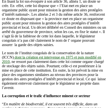
En lisant la loi sus-évoquée à son article 36, alinéa 1, un doute se
crée. En effet, cette loi dispose que « l’Etat met en place un
organisme public ayant pour mission la gestion des aires protégées
d’intérêt national». Les alinéas 2 et 3 du même article 36, renforcent
ce doute en disposant que « la province met en place un organisme
public ayant pour mission la gestion des aires protégées d’intérêt
provincial et local. Un décret délibéré en Conseil des ministres ou un
arrêté du gouverneur de province, selon les cas, en fixe le statut ». Il
s’agit là de la faiblesse de cette loi dans laquelle, le législateur
congolais n’a pas cité clairement le nom de l’ organe pouvant
assurer la garde des objets saisies.
Le nom de l’institut congolais de la conservation de la nature
(ICCN)
dont la création est intervenue en 1975 et puis modifié en
2010
, ne ressort pas clairement dans cette loi comme organe chargé
de stockage des objets saisis. Pourtant; celle-ci est postérieure à la
mise en place de cette institution. En outre, la loi prévoit la mise en
place des organismes similaires au niveau des provinces pour la
gestion des aires protégées d’intérêt provincial et local. Ce qui laisse
également entrevoir clairement que le législateur se projette dans
l’avenir.
La corruption et le trafic d'influence minent ce secteur
“
En matière de biodiversité, il est souvent très difficile, dans un