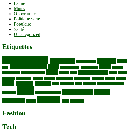
Faune
Mines
Opportunités
Politique verte
Populaire
Santé
Uncategorized
Etiquettes
Bassin du Congo
Biodiversité
Butembo
Cacao
Blocs pétroliers
changement climatique
Coltan
COP30
Café
Congo ya Sika
conservation
covid19
Ebola
Fièvre du charbon
Deforestation
déchets plastiques
elevage
ENK
Forets
Francs
congolais
Gaz naturel
Kasindi
Katanga
Lac Edouard
Lac Edward
Lac Kivu
Makala
Malaria
Mpox
Nord-Kivu
one health
ONG
Paludisme
Parcs
Pecheries
Peuples autochtones
RDC
Santé publique
sécurité
Pharmacie
RDC VS UGANDA
Virunga
alimentaire
Vaches
WWF
épidemies
Fashion
Tech