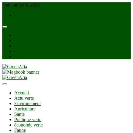
Skip
jeudi, août 06, 2026
to
info@greenafia.com
content
facebook
twitter
instagram
linkedin
Youtube
GreenAfia
Accueil
Actu verte
Environement
Agriculture
Santé
Politique verte
économie verte
Faune