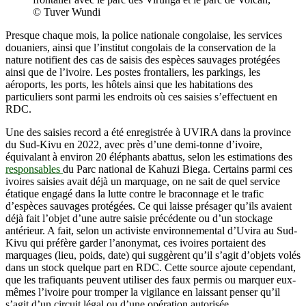
© Tuver Wundi
Presque chaque mois, la police nationale congolaise, les services
douaniers, ainsi que l’institut congolais de la conservation de la
nature notifient des cas de saisis des espèces sauvages protégées
ainsi que de l’ivoire. Les postes frontaliers, les parkings, les
aéroports, les ports, les hôtels ainsi que les habitations des
particuliers sont parmi les endroits où ces saisies s’effectuent en
RDC.
Une des saisies record a été enregistrée à UVIRA dans la province
du Sud-Kivu en 2022, avec près d’une demi-tonne d’ivoire,
équivalant à environ 20 éléphants abattus, selon les estimations des
responsables
du Parc national de Kahuzi Biega. Certains parmi ces
ivoires saisies avait déjà un marquage, on ne sait de quel service
étatique engagé dans la lutte contre le braconnage et le trafic
d’espèces sauvages protégées. Ce qui laisse présager qu’ils avaient
déjà fait l’objet d’une autre saisie précédente ou d’un stockage
antérieur. A fait, selon un activiste environnemental d’Uvira au Sud-
Kivu qui préfère garder l’anonymat, ces ivoires portaient des
marquages (lieu, poids, date) qui suggèrent qu’il s’agit d’objets volés
dans un stock quelque part en RDC. Cette source ajoute cependant,
que les trafiquants peuvent utiliser des faux permis ou marquer eux-
mêmes l’ivoire pour tromper la vigilance en laissant penser qu’il
s’agit d’un circuit légal ou d’une opération autorisée.