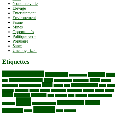
économie verte
Elevage
Entertainment
Environement
Faune
Mines
Opportunités
Politique verte
Populaire
Santé
Uncategorized
Etiquettes
Bassin du Congo
Biodiversité
Butembo
Cacao
Blocs pétroliers
changement climatique
Coltan
COP30
Café
Congo ya Sika
conservation
covid19
Ebola
Fièvre du charbon
Deforestation
déchets plastiques
elevage
ENK
Forets
Francs
congolais
Gaz naturel
Kasindi
Katanga
Lac Edouard
Lac Edward
Lac Kivu
Makala
Malaria
Mpox
Nord-Kivu
one health
ONG
Paludisme
Parcs
Pecheries
Peuples autochtones
RDC
Santé publique
sécurité
Pharmacie
RDC VS UGANDA
Virunga
alimentaire
Vaches
WWF
épidemies