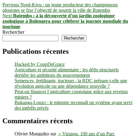
Navigation
Previous
Previous
Nord-Kivu : un jeune producteur des champignons
post:
pleurotes se fixe l’objectif de nourrir la ville de Butembo
de
Next
Next
Butembo : à la découverte d’un jardin zoologique
l’article
post:
zoologique à Bulengera pour célébrer la journée mondiale du
tourisme
Rechercher
Rechercher
Publications récentes
Hacked by CoupDeGrace
Agriculture et sécurité alimentaire : les défis structurels
derrière les ambitions du gouvernement
Semences, fertilisants, tracteurs : la RDC prépare-t-elle une
révolution agricole ou une dépendance nouvelle ?
Peut-on financer l’agriculture congolaise grâce aux revenus
miniers ?
Bukanga-Lonzo : le ministre reconnaît un système ayant servi
des intérêts privés
Commentaires récents
Olivier Munguiko
sur
« Virunga, 100 ans d’un Parc