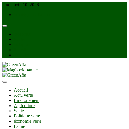
Skip
lundi, août 10, 2026
to
info@greenafia.com
content
facebook
twitter
instagram
linkedin
Youtube
GreenAfia
Accueil
Actu verte
Environement
Agriculture
Santé
Politique verte
économie verte
Faune