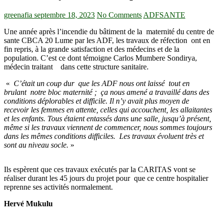
greenafia
septembre 18, 2023
No Comments
ADF
SANTE
Une année après l’incendie du bâtiment de la maternité du centre de
sante CBCA 20 Lume par les ADF, les travaux de réfection ont en
fin repris, à la grande satisfaction et des médecins et de la
population. C’est ce dont témoigne Carlos Mumbere Sondirya,
médecin traitant dans cette structure sanitaire.
«
C’était un coup dur que les ADF nous ont laissé tout en
brulant notre bloc maternité ; ça nous amené a travaillé dans des
conditions déplorables et difficile. Il n’y avait plus moyen de
recevoir les femmes en attente, celles qui accouchent, les allaitantes
et les enfants. Tous étaient entassés dans une salle, jusqu’à présent,
même si les travaux viennent de commencer, nous sommes toujours
dans les mêmes conditions difficiles. Les travaux évoluent très et
sont au niveau socle.
»
Ils espèrent que ces travaux exécutés par la CARITAS vont se
réaliser durant les 45 jours du projet pour que ce centre hospitalier
reprenne ses activités normalement.
Hervé Mukulu