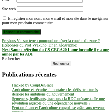
Site web
Enregistrer mon nom, mon e-mail et mon site dans le navigateur
pour mon prochain commentaire.
Navigation
Previous
Previous
Vie sur terre : pourquoi protéger la couche d’ozone ?
post:
(Réponses du Prof Vyakuno, Dr en géographie)
de
Next
Next
Sante : réfection du CS CECA20 Lume incendié il y a une
l’article
post:
année par les ADF
Rechercher
Rechercher
Publications récentes
Hacked by CoupDeGrace
Agriculture et sécurité alimentaire : les défis structurels
derrière les ambitions du gouvernement
Semences, fertilisants, tracteurs : la RDC prépare-t-elle une
révolution agricole ou une dépendance nouvelle ?
Peut-on financer l’agriculture congolaise grâce aux revenus