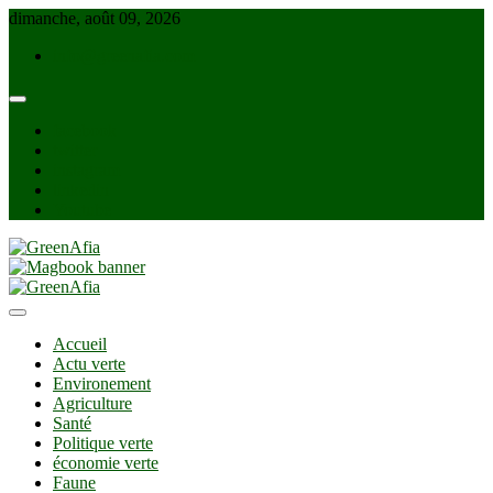
Skip
dimanche, août 09, 2026
to
info@greenafia.com
content
facebook
twitter
instagram
linkedin
Youtube
GreenAfia
Accueil
Actu verte
Environement
Agriculture
Santé
Politique verte
économie verte
Faune