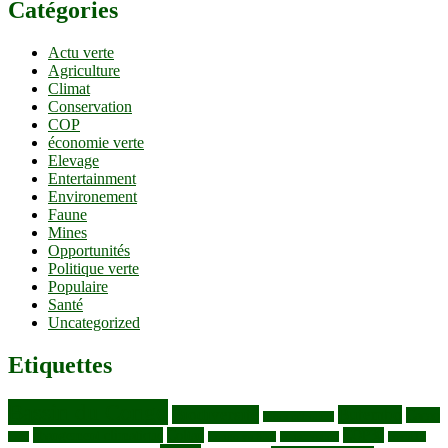
Catégories
Actu verte
Agriculture
Climat
Conservation
COP
économie verte
Elevage
Entertainment
Environement
Faune
Mines
Opportunités
Politique verte
Populaire
Santé
Uncategorized
Etiquettes
Bassin du Congo
Biodiversité
Butembo
Cacao
Blocs pétroliers
changement climatique
Coltan
COP30
Café
Congo ya Sika
conservation
covid19