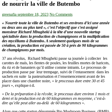
de nourrir la ville de Butembo
greenafia
septembre 18, 2023
No Comments
« Nourrir toute la ville de Butembo et ses environs d’ici une année
ou deux ans au plus tard », c’est l’objectif que s’est assigné
monsieur Richard Mbugheki à la tête d’une nouvelle startup
spécialisée dans la production de champignons et la multiplication
des mycéliums à Butembo. A seulement quelques mois de sa
création, la production est passée de 50 à près de 90 kilogrammes
de champignons par mois.
37 ans révolus, Richard Mbugheki passe sa journée à collecter les
carottes de maïs, les fientes de poules, les feuilles mortes de haricots,
du riz et de bananiers qu’il utilise comme intrants. Le processus de
production passe par leur trempage, suivi de l’entassement dans les
sachets en suite la pasteurisation et l’ensemencement avant de les
placer dans une chambre noire, «
le processus dure entre 30 et 45
jours
», explique-t-il.
«
De la préparation à la récolte, le processus dure environ 1 mois et
demi et la production est de 60 kilogrammes en moyenne, c’est-à-
dire qu’elle peut aller au-delà de 60 kilogrammes
».
Alors que cette startup dénommée Bio Mushroom Business, (BMB)