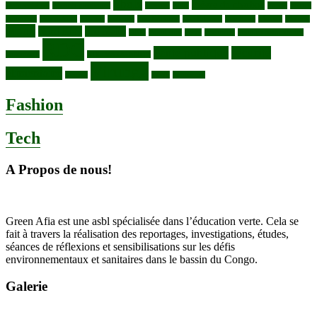
Ebola
Fièvre du charbon
Deforestation
déchets plastiques
elevage
ENK
Forets
Francs
congolais
Gaz naturel
Kasindi
Katanga
Lac Edouard
Lac Edward
Lac Kivu
Makala
Malaria
Mpox
Nord-Kivu
one health
ONG
Paludisme
Parcs
Pecheries
Peuples autochtones
RDC
Santé publique
sécurité
Pharmacie
RDC VS UGANDA
Virunga
alimentaire
Vaches
WWF
épidemies
Fashion
Tech
A Propos de nous!
Green Afia est une asbl spécialisée dans l’éducation verte. Cela se
fait à travers la réalisation des reportages, investigations, études,
séances de réflexions et sensibilisations sur les défis
environnementaux et sanitaires dans le bassin du Congo.
Galerie