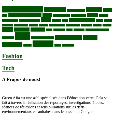
Bassin du Congo
Biodiversité
Butembo
Cacao
Blocs pétroliers
changement climatique
Coltan
COP30
Café
Congo ya Sika
conservation
covid19
Ebola
Fièvre du charbon
Deforestation
déchets plastiques
elevage
ENK
Forets
Francs
congolais
Gaz naturel
Kasindi
Katanga
Lac Edouard
Lac Edward
Lac Kivu
Makala
Malaria
Mpox
Nord-Kivu
one health
ONG
Paludisme
Parcs
Pecheries
Peuples autochtones
RDC
Santé publique
sécurité
Pharmacie
RDC VS UGANDA
Virunga
alimentaire
Vaches
WWF
épidemies
Fashion
Tech
A Propos de nous!
Green Afia est une asbl spécialisée dans l’éducation verte. Cela se
fait à travers la réalisation des reportages, investigations, études,
séances de réflexions et sensibilisations sur les défis
environnementaux et sanitaires dans le bassin du Congo.