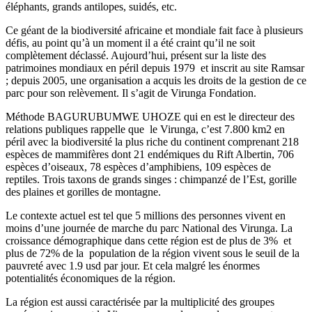
éléphants, grands antilopes, suidés, etc.
Ce géant de la biodiversité africaine et mondiale fait face à plusieurs
défis, au point qu’à un moment il a été craint qu’il ne soit
complètement déclassé. Aujourd’hui, présent sur la liste des
patrimoines mondiaux en péril depuis 1979 et inscrit au site Ramsar
; depuis 2005, une organisation a acquis les droits de la gestion de ce
parc pour son relèvement. Il s’agit de Virunga Fondation.
Méthode BAGURUBUMWE UHOZE qui en est le directeur des
relations publiques rappelle que le Virunga, c’est 7.800 km2 en
péril avec la biodiversité la plus riche du continent comprenant 218
espèces de mammifères dont 21 endémiques du Rift Albertin, 706
espèces d’oiseaux, 78 espèces d’amphibiens, 109 espèces de
reptiles. Trois taxons de grands singes : chimpanzé de l’Est, gorille
des plaines et gorilles de montagne.
Le contexte actuel est tel que 5 millions des personnes vivent en
moins d’une journée de marche du parc National des Virunga. La
croissance démographique dans cette région est de plus de 3% et
plus de 72% de la population de la région vivent sous le seuil de la
pauvreté avec 1.9 usd par jour. Et cela malgré les énormes
potentialités économiques de la région.
La région est aussi caractérisée par la multiplicité des groupes