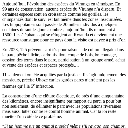
Aujourd’hui, l’évolution des espèces du Virunga en témoigne. En
99 ans de conservation, aucune espèce du Virunga n’a disparu. Et
certaines espèces sont en croissance comme les gorilles, les
chimpanzés dont le suivi est fait même dans les zones insécurisées.
Les hippopotames sont passés de 20 milles individus à quelques
centaines durant les jours sombres; aujourd’hui, ils remontent à
1500. Les éléphants qui se réfugient au Rwanda et deviennent une
ressource touristique pour ce pays dont la visite est payée à prix d’or.
En 2023, 125 prévenus arrêtés pour raisons de culture illégale dans
le parc, pêche illicite, carbonisation, coupe de bois, braconnage,
cession des terres dans le parc, participation à un groupe armé, achat
et vente des espèces et espaces protegés,…
11 seulement ont été acquittés par la justice. Il s’agit uniquement des
messieurs, précise Uhoze car les gardes parcs n’arrêtent pas les
e
femmes qu’à la 5
infraction.
La construction d’une clôture électrique, de près d’une cinquantaine
des kilomètres, encore insignifiante par rapport au parc, a pour but
non seulement de délimiter le parc avec les populations riveraines
mais aussi lutter contre le conflit homme-animal. Car la loi reste
muette d’un côté de ce problème.
“
Si un homme tue un animal protégé même s’il ravage son champs,