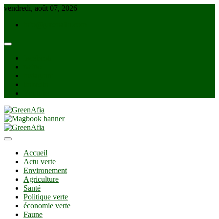
Skip
vendredi, août 07, 2026
to
info@greenafia.com
content
facebook
twitter
instagram
linkedin
Youtube
GreenAfia
Accueil
Actu verte
Environement
Agriculture
Santé
Politique verte
économie verte
Faune