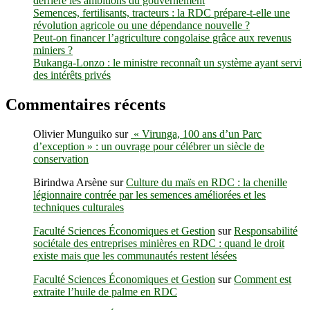
derrière les ambitions du gouvernement
Semences, fertilisants, tracteurs : la RDC prépare-t-elle une
révolution agricole ou une dépendance nouvelle ?
Peut-on financer l’agriculture congolaise grâce aux revenus
miniers ?
Bukanga-Lonzo : le ministre reconnaît un système ayant servi
des intérêts privés
Commentaires récents
Olivier Munguiko
sur
« Virunga, 100 ans d’un Parc
d’exception » : un ouvrage pour célébrer un siècle de
conservation
Birindwa Arsène
sur
Culture du maïs en RDC : la chenille
légionnaire contrée par les semences améliorées et les
techniques culturales
Faculté Sciences Économiques et Gestion
sur
Responsabilité
sociétale des entreprises minières en RDC : quand le droit
existe mais que les communautés restent lésées
Faculté Sciences Économiques et Gestion
sur
Comment est
extraite l’huile de palme en RDC