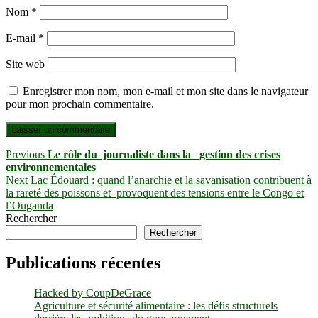
Nom
*
E-mail
*
Site web
Enregistrer mon nom, mon e-mail et mon site dans le navigateur
pour mon prochain commentaire.
Navigation
Previous
Previous
Le rôle du journaliste dans la gestion des crises
post:
environnementales
de
Next
Next
Lac Édouard : quand l’anarchie et la savanisation contribuent à
l’article
post:
la rareté des poissons et provoquent des tensions entre le Congo et
l’Ouganda
Rechercher
Rechercher
Publications récentes
Hacked by CoupDeGrace
Agriculture et sécurité alimentaire : les défis structurels