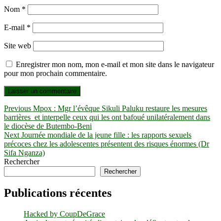
Nom
*
E-mail
*
Site web
Enregistrer mon nom, mon e-mail et mon site dans le navigateur
pour mon prochain commentaire.
Navigation
Previous
Previous
Mpox : Mgr l’évêque Sikuli Paluku restaure les mesures
post:
barrières et interpelle ceux qui les ont bafoué unilatéralement dans
de
le diocèse de Butembo-Beni
l’article
Next
Next
Journée mondiale de la jeune fille : les rapports sexuels
post:
précoces chez les adolescentes présentent des risques énormes (Dr
Sifa Nganza)
Rechercher
Rechercher
Publications récentes
Hacked by CoupDeGrace