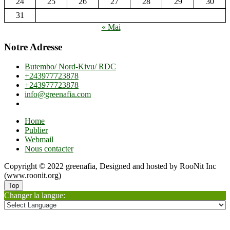
24
25
26
27
28
29
30
31
« Mai
Notre Adresse
Butembo/ Nord-Kivu/ RDC
+243977723878
+243977723878
info@greenafia.com
Home
Publier
Webmail
Nous contacter
Copyright © 2022 greenafia, Designed and hosted by RooNit Inc
(www.roonit.org)
Top
Changer la langue: