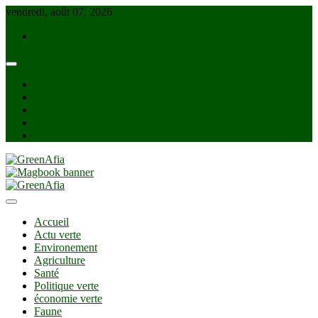
Skip
vendredi, août 07, 2026
to
info@greenafia.com
content
facebook
twitter
instagram
linkedin
Youtube
GreenAfia
Accueil
Actu verte
Environement
Agriculture
Santé
Politique verte
économie verte
Faune