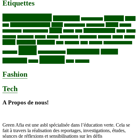
Etiquettes
Bassin du Congo
Biodiversité
Butembo
Cacao
Blocs pétroliers
changement climatique
Coltan
COP30
Café
Congo ya Sika
conservation
covid19
Ebola
Fièvre du charbon
Deforestation
déchets plastiques
elevage
ENK
Forets
Francs
congolais
Gaz naturel
Kasindi
Katanga
Lac Edouard
Lac Edward
Lac Kivu
Makala
Malaria
Mpox
Nord-Kivu
one health
ONG
Paludisme
Parcs
Pecheries
Peuples autochtones
RDC
Santé publique
sécurité
Pharmacie
RDC VS UGANDA
Virunga
alimentaire
Vaches
WWF
épidemies
Fashion
Tech
A Propos de nous!
Green Afia est une asbl spécialisée dans l’éducation verte. Cela se
fait à travers la réalisation des reportages, investigations, études,
séances de réflexions et sensibilisations sur les défis