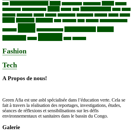
changement climatique
Coltan
COP30
Café
Congo ya Sika
conservation
covid19
Ebola
Fièvre du charbon
Deforestation
déchets plastiques
elevage
ENK
Forets
Francs
congolais
Gaz naturel
Kasindi
Katanga
Lac Edouard
Lac Edward
Lac Kivu
Makala
Malaria
Mpox
Nord-Kivu
one health
ONG
Paludisme
Parcs
Pecheries
Peuples autochtones
RDC
Santé publique
sécurité
Pharmacie
RDC VS UGANDA
Virunga
alimentaire
Vaches
WWF
épidemies
Fashion
Tech
A Propos de nous!
Green Afia est une asbl spécialisée dans l’éducation verte. Cela se
fait à travers la réalisation des reportages, investigations, études,
séances de réflexions et sensibilisations sur les défis
environnementaux et sanitaires dans le bassin du Congo.
Galerie