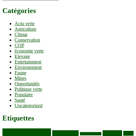
Catégories
Actu verte
Agriculture
Climat
Conservation
COP
économie verte
Elevage
Entertainment
Environement
Faune
Mines
Opportunités
Politique verte
Populaire
Santé
Uncategorized
Etiquettes
Bassin du Congo
Biodiversité
Butembo
Cacao
Blocs pétroliers