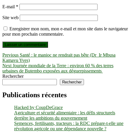
E-mail
*
Site web
Enregistrer mon nom, mon e-mail et mon site dans le navigateur
pour mon prochain commentaire.
Navigation
Previous
Previous
Santé : le manioc ne rendrait pas bête (Dr Ir Mbusa
post:
Kamavu Yves)
de
Next
Next
Journée mondiale de la Terre : environ 60 % des terres
l’article
post:
urbaines de Butembo exposées aux déguerpissements
Rechercher
Rechercher
Publications récentes
Hacked by CoupDeGrace
Agriculture et sécurité alimentaire : les défis structurels
derrière les ambitions du gouvernement
Semences, fertilisants, tracteurs : la RDC prépare-t-elle une
révolution agricole ou une dépendance nouvelle ?