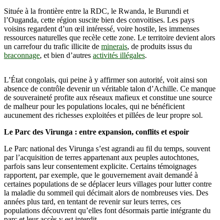
Située à la frontière entre la RDC, le Rwanda, le Burundi et
l’Ouganda, cette région suscite bien des convoitises. Les pays
voisins regardent d’un œil intéressé, voire hostile, les immenses
ressources naturelles que recèle cette zone. Le territoire devient alors
un carrefour du trafic illicite de
minerais
, de produits issus du
braconnage
, et bien d’autres
activités illégales
.
L’État congolais, qui peine à y affirmer son autorité, voit ainsi son
absence de contrôle devenir un véritable talon d’Achille. Ce manque
de souveraineté profite aux réseaux mafieux et constitue une source
de malheur pour les populations locales, qui ne bénéficient
aucunement des richesses exploitées et pillées de leur propre sol.
Le Parc des Virunga : entre expansion, conflits et espoir
Le Parc national des Virunga s’est agrandi au fil du temps, souvent
par l’acquisition de terres appartenant aux peuples autochtones,
parfois sans leur consentement explicite. Certains témoignages
rapportent, par exemple, que le gouvernement avait demandé à
certaines populations de se déplacer leurs villages pour lutter contre
la maladie du sommeil qui décimait alors de nombreuses vies. Des
années plus tard, en tentant de revenir sur leurs terres, ces
populations découvrent qu’elles font désormais partie intégrante du
parc et leur accès y est interdit.