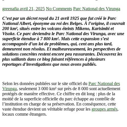
greenafia
avril 21, 2025
No Comments
Parc National des Virunga
C’est par un décret royal du 21 avril 1925 que fut créé le Parc
National Albert, éponyme au roi des Belges. À l’origine, il couvrait
200 km², situés entre les volcans éteints Mikeno, Karisimbi et
Visoke. Ce parc deviendra le Parc National des Virunga, avec une
superficie étendue à 7 800 km². Mais cette expansion s’est
accompagnée d’un lot de problèmes, qui, cent ans plus tard,
demeurent non résolus. Et malheureusement, les perspectives de
solutions concrètes restent encore peu rassurantes. Découvrez les
plus saillants dans ce blog faisant références à plusieurs
reportages d’investigations que nous avons publiés.
Selon les données publiées sur le site officiel du
Parc National des
Virunga
, seulement 3 000 km² sur près de 8 000 sont actuellement
protégés de manière effective. Ce chiffre en dit long : plus de la
moitié de la superficie officielle du parc échappe au contrôle de
l’institution en charge de sa préservation. En conséquence, cette
vaste étendue devient un véritable refuge pour les
groupes armés
,
locaux comme étrangers.