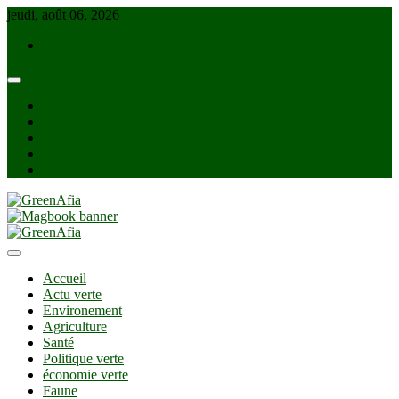
Skip
jeudi, août 06, 2026
to
info@greenafia.com
content
facebook
twitter
instagram
linkedin
Youtube
GreenAfia
Accueil
Actu verte
Environement
Agriculture
Santé
Politique verte
économie verte
Faune