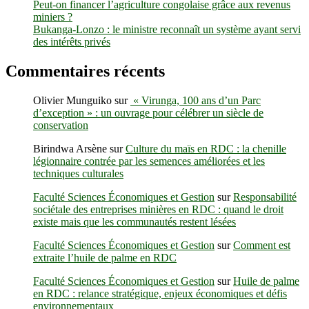
Peut-on financer l’agriculture congolaise grâce aux revenus
miniers ?
Bukanga-Lonzo : le ministre reconnaît un système ayant servi
des intérêts privés
Commentaires récents
Olivier Munguiko
sur
« Virunga, 100 ans d’un Parc
d’exception » : un ouvrage pour célébrer un siècle de
conservation
Birindwa Arsène
sur
Culture du maïs en RDC : la chenille
légionnaire contrée par les semences améliorées et les
techniques culturales
Faculté Sciences Économiques et Gestion
sur
Responsabilité
sociétale des entreprises minières en RDC : quand le droit
existe mais que les communautés restent lésées
Faculté Sciences Économiques et Gestion
sur
Comment est
extraite l’huile de palme en RDC
Faculté Sciences Économiques et Gestion
sur
Huile de palme
en RDC : relance stratégique, enjeux économiques et défis
environnementaux