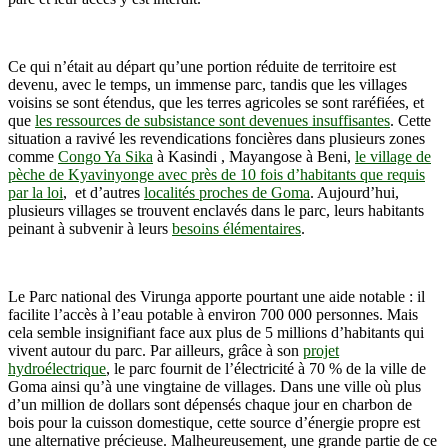
Ce qui n’était au départ qu’une portion réduite de territoire est
devenu, avec le temps, un immense parc, tandis que les villages
voisins se sont étendus, que les terres agricoles se sont raréfiées, et
que
les ressources de subsistance sont devenues insuffisantes
. Cette
situation a ravivé les revendications foncières dans plusieurs zones
comme
Congo Ya Sika
à Kasindi , Mayangose à Beni,
le village de
pèche de Kyavinyonge avec près de 10 fois d’habitants que requis
par la loi
, et d’autres
localités proches de Goma
. Aujourd’hui,
plusieurs villages se trouvent enclavés dans le parc, leurs habitants
peinant à subvenir à leurs
besoins élémentaires
.
Le Parc national des Virunga apporte pourtant une aide notable : il
facilite l’accès à l’eau potable à environ 700 000 personnes. Mais
cela semble insignifiant face aux plus de 5 millions d’habitants qui
vivent autour du parc. Par ailleurs, grâce à son
projet
hydroélectrique
, le parc fournit de l’électricité à 70 % de la ville de
Goma ainsi qu’à une vingtaine de villages. Dans une ville où plus
d’un million de dollars sont dépensés chaque jour en charbon de
bois pour la cuisson domestique, cette source d’énergie propre est
une alternative précieuse. Malheureusement, une grande partie de ce