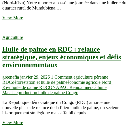
(Nord-Kivu) Notre reporter a passé une journée dans une huilerie du
dollar
quartier rural de Mundubiena,…
et
des
Comment
View More
marchés
est
mondiaux
extraite
l’huile
Agriculture
de
palme
Huile de palme en RDC : relance
en
RDC
stratégique, enjeux économiques et défis
environnementaux
greenafia
janvier 29, 2026
1 Comment
agriculture pérenne
RDC
déforestation et huile de palme
économie agricole Nord-
Kivu
huile de palme RDC
ONAPAC Beni
palmiers à huile
Malaisie
production huile de palme Congo
La République démocratique du Congo (RDC) amorce une
nouvelle phase de relance de la filière huile de palme, un secteur
historiquement stratégique mais affaibli depuis…
Huile
View More
de