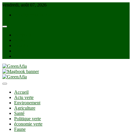
Skip
vendredi, août 07, 2026
to
info@greenafia.com
content
facebook
twitter
instagram
linkedin
Youtube
GreenAfia
Accueil
Actu verte
Environement
Agriculture
Santé
Politique verte
économie verte
Faune