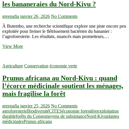
quand
les bananeraies du Nord-Kivu ?
l’arrosage
sauve
les
greenafia
janvier 26, 2026
No Comments
cultures…
À Butembo, une recherche scientifique explore une piste encore peu
mais
exploitée pour freiner le flétrissement bactérien du bananier :
interroge
l’agroforesterie. Les résultats, nuancés mais prometteurs,…
la
qualité
BXW
View More
de
:
l’eau
et
si
Agriculture
Conservation
économie verte
les
arbres
Prunus africana au Nord-Kivu : quand
aidaient
à
l’écorce médicinale soutient les ménages,
sauver
mais fragilise la forêt
les
bananeraies
du
greenafia
janvier 25, 2026
No Comments
Nord-
agroforesterie
Biodiversité
CITES
économie forestière
exploitation
Kivu
durable
forêts du Congo
moyens de subsistance
Nord-Kivu
plantes
?
médicinales
Prunus africana