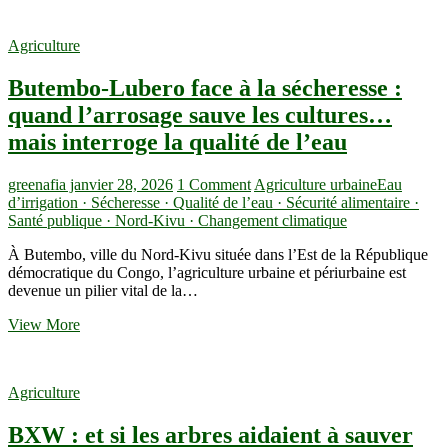
palme
en
Agriculture
RDC
:
Butembo-Lubero face à la sécheresse :
relance
stratégique,
quand l’arrosage sauve les cultures…
enjeux
mais interroge la qualité de l’eau
économiques
et
défis
greenafia
janvier 28, 2026
1 Comment
Agriculture urbaineEau
environnementaux
d’irrigation · Sécheresse · Qualité de l’eau · Sécurité alimentaire ·
Santé publique · Nord-Kivu · Changement climatique
À Butembo, ville du Nord-Kivu située dans l’Est de la République
démocratique du Congo, l’agriculture urbaine et périurbaine est
devenue un pilier vital de la…
Butembo-
View More
Lubero
face
à
Agriculture
la
sécheresse
BXW : et si les arbres aidaient à sauver
: