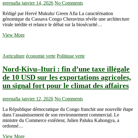
greenafia
janvier 14, 2026
No Comments
Rédigé par Hervé Mukulu/ Green Afia La caractérisation
génomique du Cassava Congo Cheravirus révèle une architecture
virale inédite et relance le débat sur la biosécurité…
Un
View More
nouveau
virus
du
Agriculture
économie verte
Politique verte
manioc
découvert
Nord-Kivu–Ituri : fin d’une taxe illégale
en
RDC
de 10 USD sur les exportations agricoles,
:
un signal fort pour le climat des affaires
alerte
scientifique
sur
greenafia
janvier 12, 2026
No Comments
une
culture
La République démocratique du Congo franchit une nouvelle étape
vitale
dans l’assainissement de son environnement commercial. Le
pour
ministre du Commerce extérieur, Julien Paluku Kahongya, a
l’Afrique
ordonné…
Nord-
View More