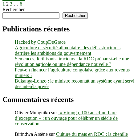
Pagination
Previous
Page
Page
Page
Page
Next
Kivu–
1
2
3
…
6
page
page
Ituri
Rechercher
des
:
Rechercher
publications
fin
d’une
Publications récentes
taxe
illégale
Hacked by CoupDeGrace
de
Agriculture et sécurité alimentaire : les défis structurels
10
derrière les ambitions du gouvernement
USD
Semences, fertilisants, tracteurs : la RDC prépare-t-elle une
sur
révolution agricole ou une dépendance nouvelle ?
les
Peut-on financer l’agriculture congolaise grâce aux revenus
exportations
miniers ?
agricoles,
Bukanga-Lonzo : le ministre reconnaît un système ayant servi
un
des intérêts privés
signal
fort
pour
Commentaires récents
le
climat
Olivier Munguiko
sur
« Virunga, 100 ans d’un Parc
des
d’exception » : un ouvrage pour célébrer un siècle de
affaires
conservation
Birindwa Arsène
sur
Culture du maïs en RDC : la chenille