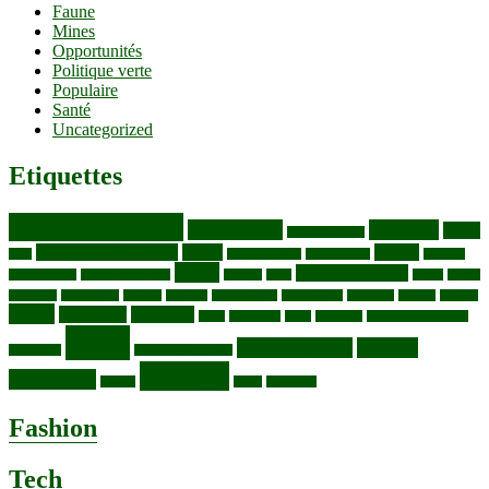
Faune
Mines
Opportunités
Politique verte
Populaire
Santé
Uncategorized
Etiquettes
Bassin du Congo
Biodiversité
Butembo
Cacao
Blocs pétroliers
changement climatique
Coltan
COP30
Café
Congo ya Sika
conservation
covid19
Ebola
Fièvre du charbon
Deforestation
déchets plastiques
elevage
ENK
Forets
Francs
congolais
Gaz naturel
Kasindi
Katanga
Lac Edouard
Lac Edward
Lac Kivu
Makala
Malaria
Mpox
Nord-Kivu
one health
ONG
Paludisme
Parcs
Pecheries
Peuples autochtones
RDC
Santé publique
sécurité
Pharmacie
RDC VS UGANDA
Virunga
alimentaire
Vaches
WWF
épidemies
Fashion
Tech