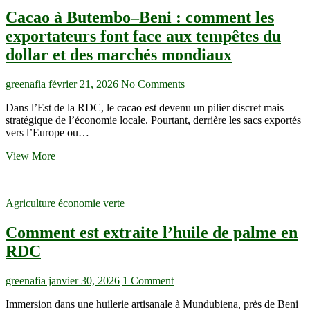
Cacao à Butembo–Beni : comment les
exportateurs font face aux tempêtes du
dollar et des marchés mondiaux
greenafia
février 21, 2026
No Comments
Dans l’Est de la RDC, le cacao est devenu un pilier discret mais
stratégique de l’économie locale. Pourtant, derrière les sacs exportés
vers l’Europe ou…
Cacao
View More
à
Butembo–
Beni
Agriculture
économie verte
:
comment
Comment est extraite l’huile de palme en
les
exportateurs
RDC
font
face
aux
greenafia
janvier 30, 2026
1 Comment
tempêtes
Immersion dans une huilerie artisanale à Mundubiena, près de Beni
du