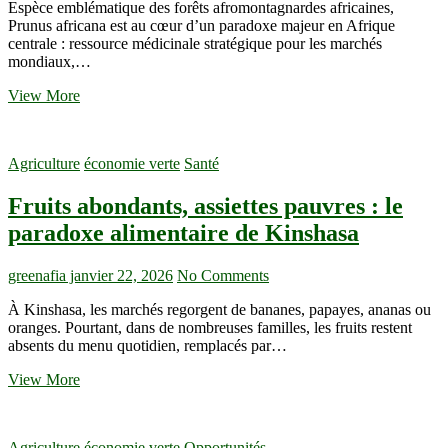
Espèce emblématique des forêts afromontagnardes africaines,
Prunus africana est au cœur d’un paradoxe majeur en Afrique
centrale : ressource médicinale stratégique pour les marchés
mondiaux,…
Prunus
View More
africana
au
Nord-
Agriculture
économie verte
Santé
Kivu
:
Fruits abondants, assiettes pauvres : le
quand
l’écorce
paradoxe alimentaire de Kinshasa
médicinale
soutient
les
greenafia
janvier 22, 2026
No Comments
ménages,
À Kinshasa, les marchés regorgent de bananes, papayes, ananas ou
mais
oranges. Pourtant, dans de nombreuses familles, les fruits restent
fragilise
absents du menu quotidien, remplacés par…
la
forêt
Fruits
View More
abondants,
assiettes
pauvres
Agriculture
économie verte
Opportunités